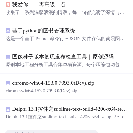
我爱你——再高级一点
收集了一系列温馨浪漫的情话，每一句都充满了深情与爱
意，适合用来表达对心爱之人的感情。
基于python的图书管理系统
这是一个基于 Python 命令行 + JSON 文件存储的简易图书
管理系统。 核心功能：围绕"图书"和"读者"实现两类实体
管理，以及它们之间的借阅关系。 图书管理：支持图书的
图像种子版本复现发布检查工具｜原创源码+测试+离线报告
添加、删除、修改、搜索（按书名/作者/ISBN），每本书
记录馆藏总数和当前可借数量。 学生管理：支持学生信息
原创本地工程分析工具合集单项资源。每个压缩包均包含
的添加、删除、搜索（按姓名/学号），每人默认最多借阅
完整 JavaScript/Node.js 源码、3 项自动化测试、可复现合
5 本。 借阅管理：借书时自动校验库存是否充足、是否超
成示例、离线 HTML/JSON/SVG 报告、1080×720 真实运
过借阅上限、是否重复借阅；还书时自动判断是否逾期
chrome-win64-153.0.7993.0(Dev).zip
行效果图、README、运行说明、功能清单、MIT License
（期限 30 天）；支持查看全部借阅记录、逾期记录和某人
及原创授权声明。Node.js 18+ 可直接运行，零第三方运行
chrome-win64-153.0.7993.0(Dev).zip
当前在借图书。 技术特点：纯 Python 标准库实现，无需安
依赖，适合开发者进行工程预检、质量审查和交付复核。
装任何第三方依赖；采用分层架构（模型层 → 持久化层
→ 业务层 → 界面层），职责清晰，易于扩展或替换（比
Delphi 13.1控件之sublime-text-build-4206-x64-setup-2.zip
如把 JSON 换成数据库只需改 storage.py）；数据保存在本
Delphi 13.1控件之sublime_text_build_4206_x64_setup_2.zip
地 data/ 目录的 JSON 文件中，关闭程序数据不丢失