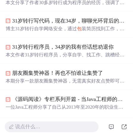
本文分享了作者30多岁转行成为程序员的经历，强调了自
学、选择PHP的决策、简历
包
装及求职挑战，以及在不同
工作阶段的技术提升和职业发展。作者通过自身的经历鼓
31岁转行写代码，现在34岁，聊聊光环背后的阴影
励和警示潜在转行者评估自身条件和目标。
博主31岁转行自学网络安全，通过
包
装简历找到工作，后
跳槽涨薪。但年龄与技术能力不匹配让其尴尬，他提醒30
多岁想转行程序员且
脸皮
薄的人要慎重，还分享了网络安
31岁转行程序员，34岁的我有些话想劝退你
全学习资源，
包
括成长路线图、视频教程等。
本文作者31岁转行程序员，分享自学、找工作、跳槽经
历。自学网络安全通过看视频教程，找工作时简历造假艰
难，最终凭运气入职小公司。后跳槽涨薪，但面临年龄与
朋友圈集赞神器！再也不怕谁让集赞了
技术能力不匹配的尴尬。作者劝30多岁想转行程序员且
脸
皮
薄的人慎重，还分享网络安全学习资源。
本期分享一款朋友圈集赞神器，无需真实好友点赞即可快
速集齐指定数量的赞与评论，适用于各种集赞需求，如网
课任务或商家优惠活动。神器通过生成随机头像的好友赞
《源码阅读》专栏系列开篇 - 当Java工程师的这几年
与自定义评论，使集赞过程既高效又隐私安全。
一位Java工程师分享了自己从2013年至2020年的职业生涯
经历，
包
括在不同公司的工作经历、技术成长、项目参与
及创业尝试。文章强调了终身学习的重要性，特别是深入
学习Java源码和区块链技术。
说点什么…