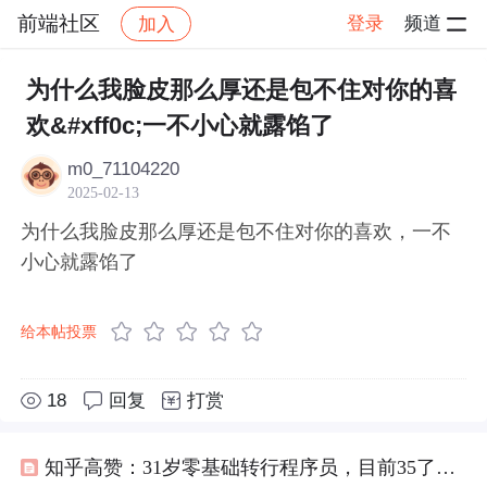
前端社区
登录
频道
加入
帖子详情
社区
前端社区
感慨
为什么我脸皮那么厚还是包不住对你的喜
欢&#xff0c;一不小心就露馅了
m0_71104220
2025-02-13
为什么我脸皮那么厚还是包不住对你的喜欢，一不
小心就露馅了
给本帖投票
18
回复
打赏
知乎高赞：31岁零基础转行程序员，目前35了，网友：