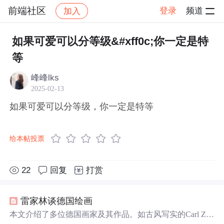
前端社区
登录
频道
加入
帖子详情
社区
前端社区
感慨
如果可爱可以分等级&#xff0c;你一定是特
等
峰峰lks
2025-02-13
如果可爱可以分等级，你一定是特等
给本帖投票
22
回复
打赏
雷家林谈德国绘画
本文介绍了多位德国画家及其作品。如古风写实的Carl Ze