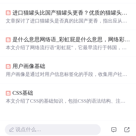
wy、专注画猫的Julius Anton Adam等。还提及不同风格画
家，像印象派的皮佩尔、风格过渡的科林
特等
。分析了画
进口猫罐头比国产猫罐头更香？优质的猫罐头推荐
家们的绘画特色、艺术风格及作品内涵，展现德国绘画艺
术的多元魅力。
文章探讨了进口猫罐头是否真的比国产更香，指出应从原
材料、营养、生产技术和用户反馈等多方面考虑。推荐了
希喂、格吾安和帕
特等
国产猫罐头品牌，强调国产也有高
是什么意思网络语_彩虹屁是什么意思，网络彩虹屁夸人语录大全，彩虹屁是什么梗...
质量产品。
本文介绍了网络流行语“彩虹屁”，它最早流行于韩国，原
指花式吹捧偶像，现形容特别会夸人，也是恋爱男女的必
备技能。还整理了一波“彩虹屁”文案供大家参考。
用户画像基础
用户画像是通过对用户信息标签化的手段，收集用户社会
属性、消费习惯等数据，进行特征刻画和分析，以揭示用
户全貌。它包括个人画像和群体画像，常用于营销策略和
CSS基础
产品优化。用户画像标签分为统计类、规则类和机器学习
挖掘类，帮助在不同场景下实现目标。
本文介绍了CSS的基础知识，包括CSS的语法结构、注释
使用方法、三种引入方式及其应用场景，并详细讲解了标
签选择器、类选择器和ID选择器的基本用法，帮助初学者
掌握网页样式设计的核心技能。
说点什么…