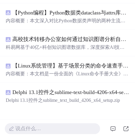
初创跨境电商业务，有齐全的插件，包好用的
【Python编程】Python数据类dataclass与attrs库对比
内容概要：本文深入对比Python数据类声明的两种主流方
案，重点分析dataclasses模块（PEP 557）与attrs第三方库在
功能覆盖、性能开销、扩展生态上的差异。文章从样板代
高校技术转移办公室如何通过知识图谱分析自身成果转化瓶颈？.docx
码（boilerplate）消除出发，详解@dataclass装饰器的frozen/
unsafe_hash/order/slot参数语义、field()函数的默认值工厂与
科易网基于40亿+科创知识图谱数据库，深度探索AI技术
元数据配置、以及__post_init__的初始化后处理钩子。通过
在技术转移、成果转化、技术经纪、知识产权、产业创
代码示例展示attrs的validators验证器、converters类型转换
新、科技招商等垂直领域的多样化应用场景，研究科技创
器、以及auto_attribs的PEP 526注解兼容模式，同时介绍catt
【Linux系统管理】基于场景分类的命令速查手册：涵盖文件处理、权限管理、网络配置及系统监控的全场景操作指南
新领域的AI+数智化解决方案，推动科技创新与产业创新
rs的序列化/反序列化适配、Pydantic的BaseModel运行时校
智能化发展。
内容概要：本文档是一份全面的《Linux命令手册大全》，
验增强、以及marshmallow的Schema显式定义，最后给出在
系统性地整理了日常运维与开发中常用的Linux命令，按实
配置对象、DTO传输、领域模型等场景下的数据类选型建
际应用场景分为22个类别，涵盖文件操作、文本处理、系
议与版本兼容性策略。 m.czqysy.com m.cxs666.com cananke
Delphi 13.1控件之sublime-text-build-4206-x64-setup.zip
统管理、网络配置、安全防火墙、容器虚拟化等核心领
yy.com btcxxm.com www.csd4zlyh.com
域。每个命令均提供简洁的作用说明和典型用法示例，并
Delphi 13.1控件之sublime_text_build_4206_x64_setup.zip
标注权限要求（如root或普通用户）、发行版差异及注意事
项，部分内容还包含延伸工具和最佳实践建议。附录中提
供了常见故障排查流程和高危命令警示，帮助用户高效、
安全地使用Linux系统。; 适合人群：具备基本Linux使用经
说点什么…
验的开发者、运维工程师和技术支持人员，尤其适合工作1