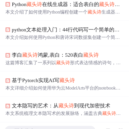
Python
藏头诗
在线生成器：适合表白的
藏头诗
情话
本文介绍了如何使用Python编程创建一个
藏头诗
生成器。
通过爬取诗词数据并利用
藏头诗
的技巧，作者展示了如何
编写小程序来生成个性化的情话。文中提供了正反两例，
python文本处理入门：44行代码写一个简单的
藏头
讨论了
藏头诗
的趣味性和可能的陷阱，并分享了完整代码
实现，让读者可以尝试自己动手制作。
本文介绍如何使用Python和唐诗宋词数据集创建一个简单
的
藏头诗
生成器。通过遍历json文件，筛选所需诗句，根
据
首
字
匹配并按指定长度随机组合，生成符合要求的
藏头
李白
藏头诗
鸿蒙,表白：520表白
藏头诗
诗
。适合Python入门者学习。
这篇博客汇集了一系列以
藏头诗
形式表达情感的诗句，从
甜蜜的爱情到日常生活的点滴，展现作者巧妙的文
字
游
戏。
基于Pytorch实现AI写
藏头诗
本文详细介绍如何使用华为云ModelArts平台的notebook环
境，基于PyTorch框架和LSTM模型实现AI自动写诗，包括
环境搭建、数据预处理、模型训练与测试的全过程。
文本隐写的艺术：从
藏头诗
到现代加密技术
本文系统梳理文本隐写术的发展脉络，涵盖古典
藏头诗
、
隐形墨水等传统形式，重点剖析现代数
字
环境下的视觉
层、元数据及文件结构隐写机制；深入探讨PDF隐写热点