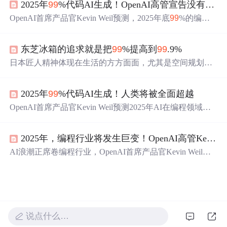
2025年
99
%代码AI生成！OpenAI高管宣告没有退路，人类将被全面超越
OpenAI首席产品官Kevin Weil预测，2025年底
99
%的编码
将实现AI自动化，今年AI编程能力将超越人类。Anthropi
c、Meta、谷歌等科技公司也在积极投入。不过，IBM CE
东芝冰箱的追求就是把
99
%提高到
99
.9%
O认为AI编写代码比例在20 - 30%。AI正重塑软件开发未
来，程序员需重新审视定位。
日本匠人精神体现在生活的方方面面，尤其是空间规划美
学。本文介绍了著名寿司大师小野二郎及其对完美的追
求，并通过东芝冰箱的设计展示了日式收纳美学的实际应
2025年
99
%代码AI生成！人类将被全面超越
用。
OpenAI首席产品官Kevin Weil预测2025年AI在编程领域将
超越人类，
99
%的编码将实现自动化。Anthropic、Meta、
谷歌等科技领袖也有类似观点，但IBM CEO认为AI编写代
2025年，编程行业将发生巨变！OpenAI高管Kevin Weil预言，AI将碾压人类程序员，
码比例在20 - 30%。AI正重塑软件开发未来，程序员需重
新审视自身定位。
AI浪潮正席卷编程行业，OpenAI首席产品官Kevin Weil预
言2025年AI将全面超越人类，
99
%的编码将实现自动化。
目前AI编程能力不断提升，各科技巨头也有不同预测。AI
虽带来变革，但也能解放程序员，让其专注创造性工作，
程序员需重新审视自身定位。
说点什么…