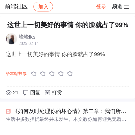
前端社区
登录
频道
加入
帖子详情
社区
前端社区
感慨
这世上一切美好的事情 你的脸就占了99%
峰峰lks
2025-02-14
这世上一切美好的事情 你的脸就占了99%
给本帖投票
21
回复
打赏
《如何及时处理你的坏心情》第二章：我们所担心的
生活中多数担忧最终并未发生。本文教你如何避免无谓的
忧虑：正视当下而非预支未来；克服畏难情绪；关注今天
而非明日；面对未知保持乐观；专注解决现有问题。