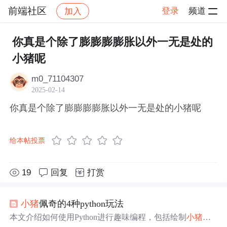
前端社区
登录
频道
加入
帖子详情
社区
前端社区
感慨
你真是个除了膨膨膨膨胀以外一无是处的
小猪呢
m0_71104307
2025-02-14
你真是个除了膨膨膨膨胀以外一无是处的小猪呢
给本帖投票
19
回复
打赏
小猪
佩奇的4种python玩法
本文介绍如何使用Python进行趣味编程，包括绘制
小猪
佩