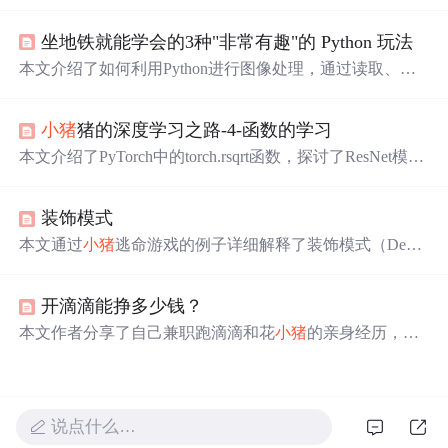
奇、更换图片背景色、图片切分及生成动态二维码，旨在
激发学习兴趣。
坐地铁就能学会的3种"非常有趣"的 Python 玩法
本文介绍了如何利用Python进行图像处理，通过读取、缩
放、灰度转换、二值化处理、腐蚀
膨
胀
等步骤，实现了
小
猪
佩奇图像的背景色替换。作者展示了具体的代码实现，
小猪
猪的深度学习之路-4-函数的学习
并给出了最终效果。通过这个实例，读者可以了解到Pytho
n在图像处理领域的应用。
本文介绍了PyTorch中的torch.rsqrt函数，探讨了ResNet模型
中replace_stride_with_dilation参数的作用，详细解析了Batch
Norm2d层的计算公式，包括FrozenBatchNorm2d的特点，
装饰模式
并讲解了IntermediateLayerGetter用于获取模型特定层输出
的方法。
本文通过
小猪
逃命游戏的例子详细解释了装饰模式（Decor
ator）在增强对象功能方面的灵活性，相较于类继承，装饰
模式能更有效地扩展类的功能，避免了子类数量的
膨
胀
。
开滴滴能挣多少钱？
文中展示了如何通过装饰模式动态地给游戏对象添加如保
护罩、加速、游泳等特性，以及如何通过不同的装饰组合
本文作者分享了自己兼职跑滴滴和花
小猪
的亲身经历，通
实现功能的多样化。
过计算详细分析了兼职司机的日收入和潜在年收入，并通
过与其他司机的交流提供了行业平均收入的估算。文章还
穿插了乘客故事，展现了滴滴司机工作中遇见的各种人生
百态。
说点什么…