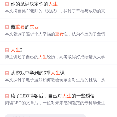
你的见识决定你的
人生
本文摘自吴军老师的《见识》，探讨了幸福与成功的真
谛，提出了
人生
需要做减法的观点，分享了提升见识的方
法，提供了职场智慧和成长策略，包括正确看待第一份工
最
重要
的
东西
作、避免职场误区等。
本文强调了追求个人幸福的
重要
性，认为不应为了金钱而
牺牲个人的兴趣和价值观。作者提倡做自己喜欢的事情，
并坚信只要坚持不懈，终将取得成功。
人生
2
博主讲述了自己的
人生
经历，高考取得好成绩进入大学后
因沉迷游戏挂科，后狂补C语言打下基础。大三大四迎来
高峰，取得ACM/ICPC铜奖等成就。但之后遭遇挫折，开
从游戏中学到的6堂
人生
课
始思考
人生
，认识到低谷是挑战和机会。
本文探讨了电子游戏如何教会玩家面对生活的挑战，从个
人能力的认知、团队合作的
重要
性到坚持不懈的精神等，
游戏不仅是一种娱乐方式，更是
人生
的模拟器。
读了LEO博客后，自己对
人生
的一些感悟
阅读LEO的文章后，一位对未来感到迷茫的专科毕业生找
到了方向。通过LEO从专科到MBA的励志经历，作者意识
到需要确立目标并坚持学习，克服不自信与迷茫，把握自