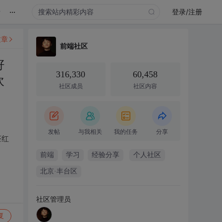
...
录
登录/注册
文章
前端社区
籽
316,330
60,458
欢
社区成员
社区内容
发帖
与我相关
我的任务
分享
茶红
前端
学习
经验分享
个人社区
北京·丰台区
社区管理员
复