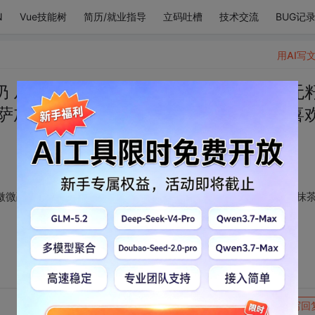
N
Vue技能树
简历/就业指导
立码吐槽
技术交流
BUG记
用AI写
 从冰箱拿出来表层微微融化的巧克力 无
萨加上抹茶红豆奶一起吃掉 我就有这么喜
微微融化的巧克力 无籽的西瓜用勺子挖成球 冒着热气的披萨加上抹
转发到动态
举报
写回