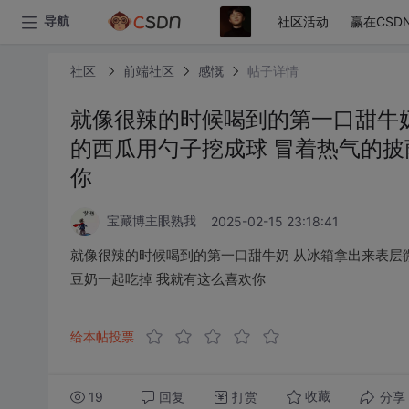
社区活动
赢在CSD
导航
社区
前端社区
感慨
帖子详情
就像很辣的时候喝到的第一口甜牛奶
的西瓜用勺子挖成球 冒着热气的披
你​
2025-02-15 23:18:41
宝藏博主眼熟我
就像很辣的时候喝到的第一口甜牛奶 从冰箱拿出来表层
豆奶一起吃掉 我就有这么喜欢你​
给本帖投票
19
回复
打赏
分享
收藏