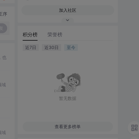
加入社区
正序
复
积分榜
荣誉榜
近7日
近30日
至今
，也
领域
暂无数据
查看更多榜单
领域