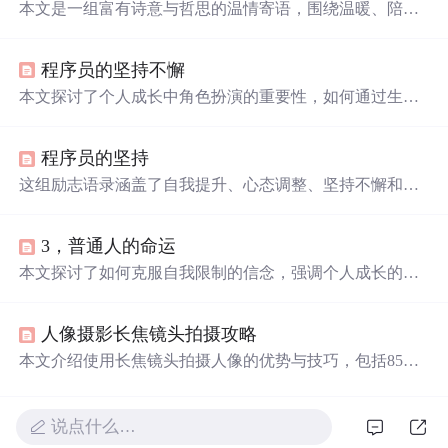
本文是一组富有诗意与哲思的温情寄语，围绕温暖、陪
伴
、成长、释怀与人生信念展开，强调情感慰藉与精神力
量。内容聚焦于个体在孤独、
漂泊
、成长过程中的心理需
程序员的坚持不懈
求与价值期许，体现对真挚关系、自我和解及生命意义的
思考，属于人文关怀类文本。
本文探讨了个人成长中角色扮演的重要性，如何通过生活
磨砺学会坚强，技能提升的必要性，以及面对挑战时的勇
气。同时强调了梦想追求与个人价值的实现，以及保持积
程序员的坚持
极心态面对世界。
这组励志语录涵盖了自我提升、心态调整、坚持不懈和面
对困难的主题。鼓励人们保持善良、独立，不依赖他人，
用实际行动实现目标。强调了毅力的重要性，认为战胜自
3，普通人的命运
己比战胜他人更关键。同时提醒，生活中的挫折和疲惫是
成长的过程，每一次努力都将为未来铺路。无论遇到何种
本文探讨了如何克服自我限制的信念，强调个人成长的重
困境，都要保持童心，相信付出总有回报，寻找内心的平
要性，并提供了实现财务自由的具体策略，如积累可产生
静和力量。
被动收入的资产。
人像摄影长焦镜头拍摄攻略
本文介绍使用长焦镜头拍摄人像的优势与技巧，包括85mm
镜头的特点与应用，长焦镜头的取景技巧，以及如何在不
同环境中进行补光。通过实际案例展示了长焦镜头在人像
摄影中的独特魅力。
说点什么…