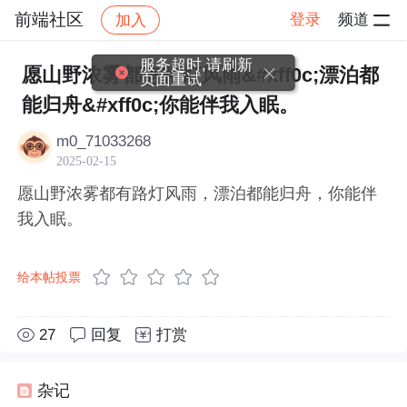
前端社区
登录
频道
加入
帖子详情
社区
前端社区
感慨
服务超时,请刷新
愿山野浓雾都有路灯风雨&#xff0c;漂泊都
页面重试
能归舟&#xff0c;你能伴我入眠。
m0_71033268
2025-02-15
愿山野浓雾都有路灯风雨，漂泊都能归舟，你能伴
我入眠。
给本帖投票
27
回复
打赏
杂记