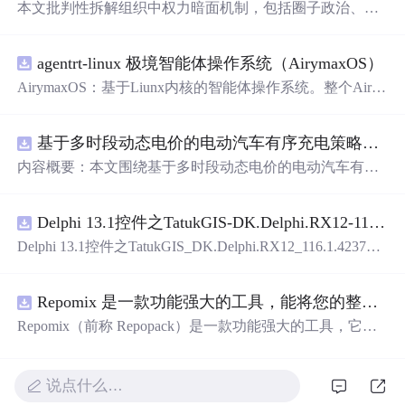
本文批判性拆解组织中权力暗面机制，包括圈子政治、阶
层封闭化、人性操控等现象，聚焦小县城、城市与农村中
家族财团管理层的非制度化运作。强调制度透明度低、问
agentrt-linux 极境智能体操作系统（AirymaxOS）
责断裂、信息与制裁权集中是其前提，并提出决策委员会
化、信息开放化、奖惩公式化、关键岗轮换化等合规反制
AirymaxOS：基于Liunx内核的智能体操作系统。整个Airy
路径。内容服务于识别风险、防御依附、构建健康组织动
maxOS采用微内核思想进行构建，和AirymaxRT属于不同
力。
层级，AirymaxRT可以基于AirymaxOS运行，效率更高，速
基于多时段动态电价的电动汽车有序充电策略优化（Matlab代码实现）
度更快，运行更稳定。
内容概要：本文围绕基于多时段动态电价的电动汽车有序
充电策略优化展开研究，提出一种结合动态电价机制的充
电调度方法，旨在通过优化充电行为缓解电网负荷压力并
Delphi 13.1控件之TatukGIS-DK.Delphi.RX12-116.1.42371.exe.zip
降低用户充电成本。文中系统设计了多时段电价模型，深
入分析其对电动汽车充电需求的引导机制，构建了兼顾经
Delphi 13.1控件之TatukGIS_DK.Delphi.RX12_116.1.42371.e
济性与电网友好性的优化调度模型，并基于Matlab平台进
xe.zip
行算法实现与仿真验证。通过对比多种场景下的充电负荷
曲线，验证了该策略在削峰填谷、提升可再生能源消纳能
Repomix 是一款功能强大的工具，能将您的整个代码库打包成单个 AI 友好型文件
力以及实现电网与用户双赢方面的有效性。研究进一步考
Repomix（前称 Repopack）是一款功能强大的工具，它能
虑了用户响应行为的不确定性，增强了模型在实际应用中
将您的整个代码库打包成一个单独的、人工智能友好的文
的鲁棒性与可行性。; 适合人群：具备一定电力系统基础知
件。当您需要将代码库输入给大型语言模型（LLMs）或其
识和Matlab编程能力，从事新能源、智能电网、电动汽车
他人工智能工具，如Claude、ChatGPT、DeepSeek、Perple
说点什么…
等相关领域研究的研究生、科研人员及工程技术人员。; 使
xity、Gemini、Gemma、Llama、Grok等时，它是完美的选