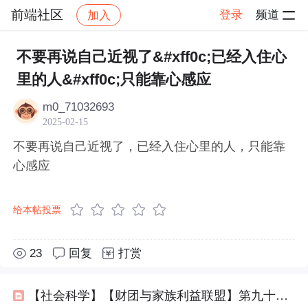
前端社区
登录
频道
加入
帖子详情
社区
前端社区
感慨
不要再说自己近视了&#xff0c;已经入住心
里的人&#xff0c;只能靠心感应
m0_71032693
2025-02-15
不要再说自己近视了，已经入住心里的人，只能靠
心感应
给本帖投票
23
回复
打赏
【社会科学】【财团与家族利益联盟】第九十九篇 管理层驾驭人和驾驭人性和拜码头和构建利益同盟（包含互相联姻构建家族）和设置阶层障碍和壁垒的手段和规则和行为和话术列表01