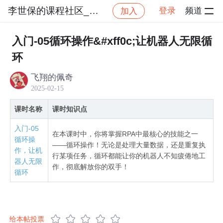
李世保的课程社区_NO_1
登录
频道
加入
社区
李世保的课程社区_NO_1
RPA流程机器人编
入门-05循环操作&#xff0c;让机器人无限循
环
飞翔的佩奇
2025-02-15
课时名称
课时知识点
入门-05
在本课时中，你将掌握RPA中最核心的技能之一
循环操
——循环操作！无论是处理大量数据，还是重复执
作，让机
行某项任务，循环都能让你的机器人不知疲倦地工
器人无限
作，彻底解放你的双手！
循环
给本帖投票