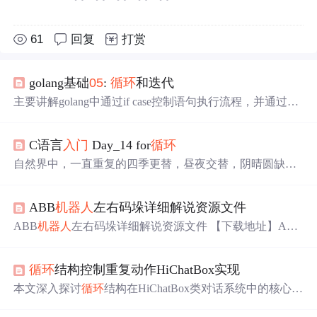
61
回复
打赏
golang基础
05
:
循环
和迭代
主要讲解golang中通过if case控制语句执行流程，并通过有
美眉去喝酒这个小实践，描述了条件语句的执行顺序。
C语言
入门
Day_14 for
循环
自然界中，一直重复的四季更替，昼夜交替，阴晴圆缺叫
做
循环
。 在程序中，满足条件的情况下，反复执行同一段
代码就叫做
循环
。
ABB
机器人
左右码垛详细解说资源文件
ABB
机器人
左右码垛详细解说资源文件 【下载地址】ABB
机器人
左右码垛详细解说资源文件 该开源项目提供了ABB
机器人
左右码垛的详细解说程序，涵盖初始化、抓取、放
循环
结构控制重复动作HiChatBox实现
置、
循环
检测等核心功能，帮助用户实现高效的自动化码
垛
操作
。程序结构清晰，包括主程序入口、条件判断、抓
本文深入探讨
循环
结构在HiChatBox类对话系统中的核心作
取与放置逻辑等模块，确保
机器人
稳定运行。项目还特别
用，解析while与for
循环
的应用场景，介绍主
循环
设计、异
强调了编程规...