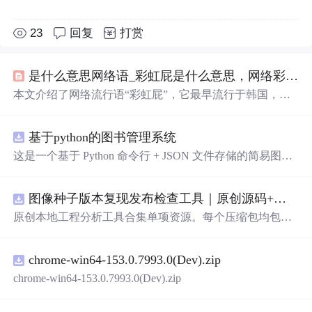
23
回复
打赏
是什么意思网络语_彩虹屁是什么意思，网络彩虹屁夸人语录大全，彩虹屁是什么梗...
本文介绍了网络流行语“彩虹屁”，它最早流行于韩国，原
指花式吹捧偶像，现形容特别
会
夸人，也是恋爱男女的必
备技能。还整理了一波“彩虹屁”文案供大家参考。
基于python的图书管理系统
这是一个基于 Python 命令行 + JSON 文件存储的简易图书
管理系统。 核心功能：围绕"图书"和"读者"实现两类实体
管理，以及它们之间的借阅关系。 图书管理：支持图书的
图像种子版本复现发布检查工具｜原创源码+测试+离线报告
添加、删除、修改、搜索（按书名/作者/ISBN），每本书
记录馆藏总数和当前可借数量。 学生管理：支持学生信息
原创本地工程分析工具合集单项资源。每个压缩包均包含
的添加、删除、搜索（按姓名/学号），每人默认最多借阅
完整 JavaScript/Node.js 源码、3 项自动化测试、可复现合
5 本。 借阅管理：借书时自动校验库存是否充足、是否超
成示例、离线 HTML/JSON/SVG 报告、1080×720 真实运
过借阅上限、是否重复借阅；还书时自动判断是否逾期
chrome-win64-153.0.7993.0(Dev).zip
行效果图、README、运行说明、功能清单、MIT License
（期限 30 天）；支持查看全部借阅记录、逾期记录和某人
及原创授权声明。Node.js 18+ 可直接运行，零第三方运行
chrome-win64-153.0.7993.0(Dev).zip
当前在借图书。 技术特点：纯 Python 标准库实现，无需安
依赖，适合开发者进行工程预检、质量审查和交付复核。
装任何第三方依赖；采用分层架构（模型层 → 持久化层