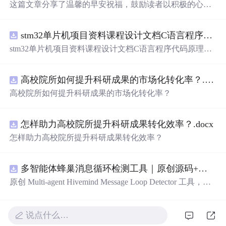
这篇文章分享了温馨的早安祝福，鼓励读者以积极的心态
迎接新的一天，无论天气如何，心态决定幸福。提到了清
晨的美好景色和朋友间的关怀，传递了正能量。
stm32单片机项目资料课程设计文档C语言程序代码原理图电路PCB实例悬挂运动控制系统论文资料
stm32单片机项目资料课程设计文档C语言程序代码原理图
电路PCB实例悬挂运动控制系统论文资料
高校院所如何提升科研成果的市场化转化率？.docx
高校院所如何提升科研成果的市场化转化率？
怎样助力高校院所提升科研成果转化效率？.docx
怎样助力高校院所提升科研成果转化效率？
多智能体蜂巢消息循环检测工具｜原创源码+测试+离线报告
原创 Multi-agent Hivemind Message Loop Detector 工具，建
立智能体间消息转发、订阅、回复与重试图，识别环路、
风暴和重复消费。压缩包包含完整源码、3 项自动化测
试、可复现合成示例、离线 HTML/JSON/SVG 报告、1080
说点什么…
×720 真实运行效果图、README、运行说明、功能清