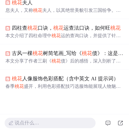
桃花
夫人
卸载和维护RPM软件包的方法。此外，还提到了yum作为
另一包管理工具，用于自动化解决依赖关系。最后，简述
息夫人，又称
桃花
夫人，以其绝世美貌引发三国纷争。因
了源码编译安装软件的流程。
蔡侯的背叛，息侯设计引楚国攻打蔡国。楚文王听闻息夫
人美貌，强娶之。息夫人虽在楚宫深受宠爱，但仍挂念息
四柱查
桃花
口诀，
桃花
运查法口诀，如何旺
桃花
侯。最终，夫妻二人在重逢后选择殉情，留下千古绝唱。
本文介绍了四柱命理中
桃花
运的查询口诀，并提供了针对
不同生肖的具体
桃花
位及增强
桃花
运的方法，包括摆放物
品和调整家居布局等实用建议。
古风一棵
桃花
树简笔画_写给《
桃花
债》：这是什么神仙爱情
本文分享了作者三刷《
桃花
债》后的感悟，深入剖析了主
角宋珧与衡文之间的复杂情感，以及天枢角色的悲情命
运。文章赞赏了作者大风刮过的细腻笔触与情节设置。
桃花
人像服饰色彩搭配（含中英文 AI 提示词）
春季
桃花
盛开，利用色彩搭配技巧选服饰能展现人物魅
力。介绍了白色、蓝色、绿色、红色系服饰与
桃花
粉色的
搭配效果，如白色凸显纯净淡雅，蓝色丰富画面层次等，
还给出中英文 AI 提示词，助于拍摄精彩
桃花
人像照片。
说点什么…