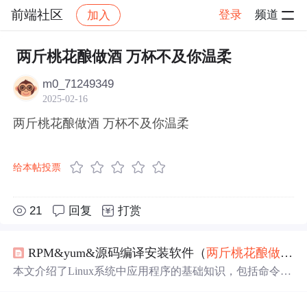
前端社区
登录
频道
加入
帖子详情
社区
前端社区
感慨
两斤桃花酿做酒 万杯不及你温柔
m0_71249349
2025-02-16
两斤桃花酿做酒 万杯不及你温柔
给本帖投票
21
回复
打赏
RPM&yum&源码编译安装软件（
两斤
桃花
酿做
酒
，
本文介绍了Linux系统中应用程序的基础知识，包括命令系
统与应用程序的关系，以及应用程序在系统目录中的位
置。重点讨论了RPM包管理工具的使用，如查询、安装、