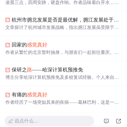
凌晨三点，四周安静，硬盘作响。作者品味着白开水，在
显示器蓝光中思绪飞舞，怀揣“十指打天下”的豪情与对未
来的憧憬，虽知创造未来的过程艰辛，但仍向往，感慨深
杭州市拥北发展是否是最优解，拥江发展处于何种地位
夜上网
感觉
真好
。
文章探讨了杭州城市发展战略，指出拥江发展虽受限于地
理因素，但对于带动西南部地区有一定作用，但拥北发展
更具优势，尤其是面对杭嘉湖大平原的广阔发展空间。作
回家的
感觉
真好
者建议重视大都市圈建设，如云城、未来科技城，并提出
建设高铁、轻轨等基础设施以促进区域一体化。杭州应跳
作者从繁忙的北京暂时抽身，与朋友们一起前往重庆。从
出行政边界，借鉴南京都市圈发展模式，扩大战略视野，
南苑机场出发到达重庆后，感受到了截然不同的轻松氛
实现更大规模效应。
围。在重庆，作者享受了没有拥堵的道
路
、欣赏了嘉陵江
保研之
路
——哈深计算机预推免
的美景，并与许久未见的朋友相聚。
博主分享哈深计算机预推免及多校复试经验。个人来自中
等211高校电子信息类专业，有竞赛奖项，无科研论文。参
与多所高校复试，拿到上交、北航等多校offer，未通过哈
有痛的
感觉
真好
工深。介绍哈工深预推免笔试含选择题和编程题，面试问
诸多专业概念，老师注重基础。
作者经历了一场突如其来的疾病——葛林巴利，这是一种
让人失去痛觉的神经系统疾病。在绝望中挣扎，最终幸存
下来，并深刻理解了痛苦与生命的意义。
说点什么…