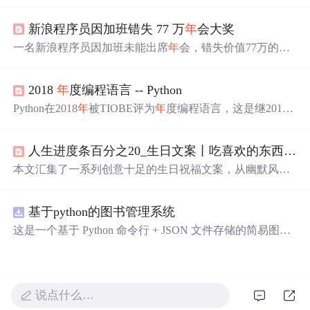
存的脱单经验，及程序员适合成为恋人的理由。
新浪程序员因加班错失 77 万
年
会大奖
一名新浪程序员因加班未能出席
年
会，错失价值77万的
年
终大奖——2000股新浪股票。此事在网上引起热议，网友
呼吁公司补发奖励。
2018
年
度编程语言 -- Python
Python在2018
年
被TIOBE评为
年
度编程语言，这是继2010
年
后再次获得此荣誉。Python在统计、人工智能和科学计
算领域的广泛应用推动了其市场份额的增长，使其在2019
人生进度条百分之20_生日文案丨吃喜欢的东西，过可爱的人生
年
1月TIOBE编程语言排行榜上进入前三，打破C、C++和J
ava的长期统治。
本文汇集了一系列创意十足的生日祝福文案，从幽默风趣
到温馨感人，为亲朋好友送上别具一格的祝福。每一段文
字都充满了对未来的美好祝愿。
基于python的图书管理系统
这是一个基于 Python 命令行 + JSON 文件存储的简易图书
管理系统。 核心功能：围绕"图书"和"读者"实现两类实体
管理，以及它们之间的借阅关系。 图书管理：支持图书的
添加、删除、修改、搜索（按书名/作者/ISBN），每本书
记录馆藏总数和当前可借数量。 学生管理：支持学生信息
说点什么…
的添加、删除、搜索（按姓名/学号），每人默认最多借阅