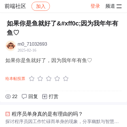
前端社区
登录
频道
加入
帖子详情
社区
前端社区
感慨
如果你是鱼就好了&#xff0c;因为我年年有
鱼♡
m0_71032693
2025-02-16
如果你是鱼就好了，因为我年年有鱼♡
给本帖投票
22
回复
打赏
程序员单身真的是有理由的吗？
探讨程序员因工作忙碌而单身的现象，分享幽默与智慧并