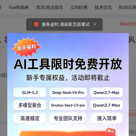
N
Vue技能树
简历/就业指导
立码吐槽
技术交流
BUG记
用AI写
服务超时,请刷新页面重试
，我觉得很对，因为你就是我眼中最美的风
你就是我眼中最美的风景呀
转发到动态
举报
写回
切换为时间