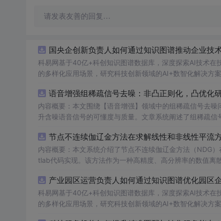
请发表友善的回复…
国央企创新负责人如何通过知识图谱推动企业技术创
科易网基于40亿+科创知识图谱数据库，深度探索AI技术
的多样化应用场景，研究科技创新领域的AI+数智化解决方
语音增强组稀疏信号去噪：非凸正则化，凸优化研究
内容概要：本文围绕【语音增强】领域中的组稀疏信号去噪
升含噪语音信号的可懂度与质量。文章系统阐述了组稀疏信
正则化在稀疏表达上的局限性，并采用高效的凸优化算法保障
节点不连续伽辽金方法在求解线性和非线性平流方程
语音信号预处理、稀疏系数求解、去噪重构等关键环节，并
数学可处理性的同时显著增强了去噪性能，尤其适用于低信噪比环境下的语音恢复任务。; 
内容概要：本文系统介绍了节点不连续伽辽金方法（NDG）
理论基础，熟悉稀疏表示与最优化方法，且拥有Matlab
tlab代码实现。该方法作为一种高精度、高分辨率的数值
稳定性方面具有突出优势。文章详细阐述了NDG方法的核
工程技术人员。; 使用场景及目标：①应用于语音通信、
智
产业园区运营负责人如何通过知识图谱优化园区企业
课程或科研项目中的教学案例，帮助深入理解稀疏表示、非
（如显式Runge-Kutta方法）以及边界条件的实施策略。
医学信号处理等其他稀疏恢复问题中的性能优势提供理论依据与实现范例。; 阅读建议：建议读者结合所提供的
法在捕捉激波、避免非物理振荡及保持高阶精度方面的有效
科易网基于40亿+科创知识图谱数据库，深度探索AI技术
重点理解非凸正则项的设计动机及其对稀疏性的增强作用，
节。; 适合人群：具备偏微分方程数值解法、有限元方法或计算流体力学基础知识，熟悉Matlab编程语言，从事科学计算、工程仿真、应
的多样化应用场景，研究科技创新领域的AI+数智化解决方
测试不同噪声类型（如白噪声、车间噪声）与强度的语音信
用数学或相关领域研究的研究生、科研人员及工程师。; 使用场景及目标：①用于高阶数值方法的教学演示与学习，加深对间断伽辽金方