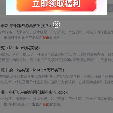
发表回
新与外部资源高效对接？.docx
在技术转移、成果转化、技术经纪、知识产权、产业创新、科技招商等垂直
案，推动科技创新与产业创新
智能
化发展。
（Matlab代码实现）
问题展开研究，提出了一种结合非凸正则化与凸优化理论的去噪方法，旨
号模型的构建机制，引入非凸正则项以更精确地逼近理想稀疏性，克服传
模型求解的稳定性与收敛性。整个算法流程在Matlab平台上完整实现，
中的一维实现（Matlab代码实现）
配套提供可复现的代码资源，便于研究人员进一步验证与拓展。该方法在
适合人群：具备一定信号与系统、数字信号处理
在求解线性和非线性平流方程中的一维数值实现过程，并配套提供了完整
编程能力的研究生、科研人员及从事语音增强、音频工程、通信系统等相关领
离散化技术，特别适用于对流主导的偏微分方程求解，在处理间断解和保持
心理论基础，包括弱形式构造、局部基函数选取、数值通量处理、时间推进
能
助听设备、语音识别前端等对语音质量要求较高的实际系统中；②作为
与科研机构的协同创新机制？.docx
凸优化与凸优化算法的融合机制；③为后续研究非凸正则化在图像去噪、
通过多个典型算例（如线性对流、Burgers方程等）的仿真分析，充分验证
Matlab代码逐模块分析，
性。结合代码实践，读者可深入掌握NDG方法的算法设计与编程实现的关
在技术转移、成果转化、技术经纪、知识产权、产业创新、科技招商等垂直
深入掌握优化求解过程中迭代算法的实现细节；同时可通过调整正则化参
案，推动科技创新与产业创新
智能
化发展。
号，系统评估算法的鲁棒性、收敛速度与去噪效果，从而全面把握该方法