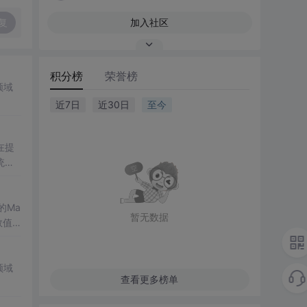
复
加入社区
积分榜
荣誉榜
领域
近7日
近30日
至今
在提
统凸
涵盖
保留
的Ma
暂无数据
域的
数值
格式
高校
生物
了该方
键环
领域
查看更多榜单
数、
的优