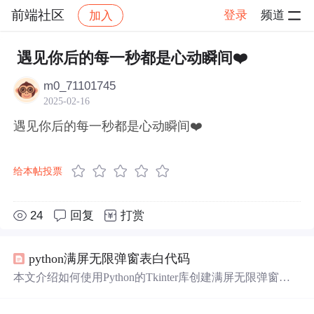
前端社区
登录
频道
加入
帖子详情
社区
前端社区
感慨
遇见你后的每一秒都是心动瞬间❤️
m0_71101745
2025-02-16
遇见你后的每一秒都是心动瞬间❤️
给本帖投票
24
回复
打赏
python满屏无限弹窗表白代码
本文介绍如何使用Python的Tkinter库创建满屏无限弹窗效
果，适用于表白等趣味场景。通过简单脚本实现窗口持续
弹出，展示Python基础GUI编程能力。