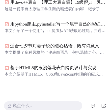
用devc++表白_【理工大表白墙】19级倪yl，风吹起如花般破碎的流年，而你的笑容摇晃摇晃，成为我命途中最美的点缀...
这是一份来自太原理工学生圈的精选表白内容，记录了学
生们之间的甜蜜告白与美好祝福，展现了青春校园生活的
温馨与浪漫。
用python爬虫,pyinstaller写一个属于自己的彩虹屁生成器！（链接在文末自取）
本文介绍了一个使用Python爬虫从API获取彩虹屁，并通过
tkinter模块创建GUI的彩虹屁生成器。该程序经pyinstaller打
包后，可在无Python环境下运行。
适合七夕节对妻子说的暖心话语，既有诗意又充满真心，
本文提供了多种风格的七夕表白语录，包括温情走心、浪
漫告白、质朴深情及甜蜜短句，旨在帮助丈夫表达对妻子
的爱意与感激。内容涵盖日常生活的点滴感动，并附有实
基于HTML5的浪漫落花表白网页设计与实现
用建议，如制作相册、预约SPA等，增强情感互动。
本文介绍基于HTML5、CSS3和JavaScript实现的响应式表
白网页，通过动态花瓣动画、文案轮播与背景音乐营造浪
漫氛围。项目强调移动端优先、性能优化与跨浏览器兼容
性，展现前端技术在情感表达中的创新应用。
说点什么…