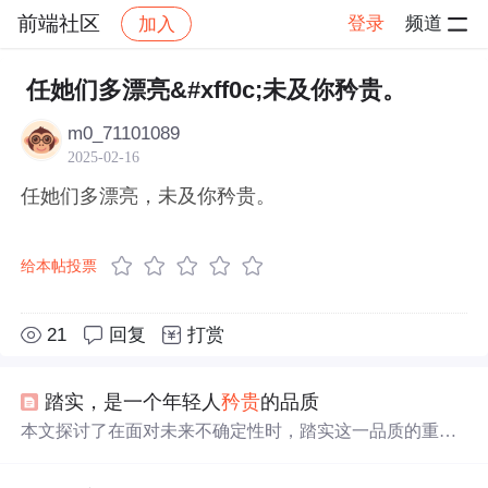
前端社区
登录
频道
加入
帖子详情
社区
前端社区
感慨
任她们多漂亮&#xff0c;未及你矜贵。
m0_71101089
2025-02-16
任她们多漂亮，未及你矜贵。
给本帖投票
21
回复
打赏
踏实，是一个年轻人
矜贵
的品质
本文探讨了在面对未来不确定性时，踏实这一品质的重要
性。作者通过自身经历分享了如何在学业、职业选择中保
持踏实的心态，并强调了踏实做人、做事的价值。