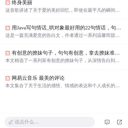
终身美丽
这首歌讲述了关于爱的美好回忆，即使在最平凡的瞬间也
能感受到对方深深的爱意。歌词中提到了许多关于两人之
间的温馨细节，表达了对这份感情的珍惜。
用Java写句情话_哄对象最好用的22句情话，句句甜到心里
这是一篇充满爱意的告白文，作者通过一系列温馨而甜蜜
的话语表达了对另一半深深的爱意和珍视。从日常生活的
小细节到对未来的美好憧憬，每一句话都透露着浓浓的爱
有创意的撩妹句子，句句有创意，拿去撩妹准没错！
意。
本文精选了一系列富有创意的撩妹句子，从深情告白到幽
默调侃，每一句都旨在触动女性的心弦，让恋爱之路更加
顺畅。这些句子不仅表达了真挚的情感，还巧妙地融入了
网易云音乐 最美的评论
日常生活中的小细节，让人感受到满满的诚意。
本文集合了关于生活的感悟、情感的表达和个人成长的思
考，从青春校园的记忆到步入社会后的种种体会，每一句
话都承载着深刻的情感和哲理。
说点什么…