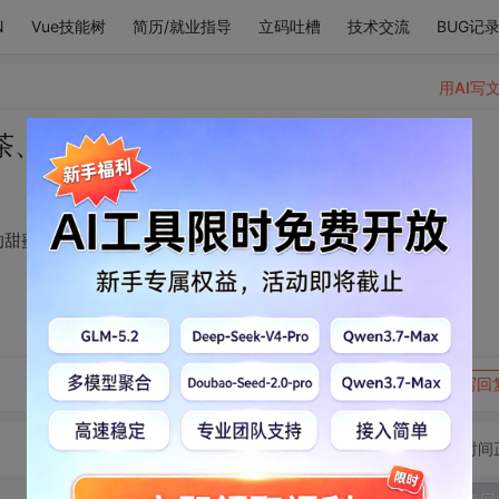
N
Vue技能树
简历/就业指导
立码吐槽
技术交流
BUG记
用AI写
茶、巧克力，我最爱的甜蜜。
的甜蜜。
转发到动态
举报
写回
切换为时间