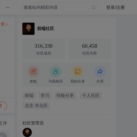
...
录
登录/注册
文章
前端社区
316,330
60,458
社区成员
社区内容
发帖
与我相关
我的任务
分享
前端
学习
经验分享
个人社区
复
北京·丰台区
社区管理员
正序