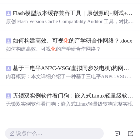
围绕“建立服务端组件、客户端组件、数据获取、缓存和交
互边界图，识别错误跨界依赖”的结果，对比两个版本的输
Flash模型版本缓存兼容工具｜原创源码+测试+离线报告
入约定、规则参数、结果结构和风险项，识别变更影响。
压缩包包含完整源码、3 项自动
化
测试、可复现合成示
原创 Flash Version Cache Compatibility Auditor 工具，对比两
例、离线 HTML/JSON/SVG 报告、1080×720 真实运行效
个Flash模型版本的前缀规范、缓存键、Tokenizer、命中率
果图、README、运行说明、功能清单、MIT License 及
和重建成本。压缩包包含完整源码、3 项自动
化
测试、可
原创与授权声明。运行时零第三方依赖，不包含热点产品
如何构建高效、可视
化
的产学研合作网络？.docx
复现合成示例、离线 HTML/JSON/SVG 报告、1080×720
或开源项目源码、Logo、官方截图、论文、生产日志或其
真实运行效果图、README、运行说明、功能清单、MIT
如何构建高效、可视
化
的产学研合作网络？
他受限素材。
License 及原创与授权声明。运行时零第三方依赖，不包含
热点产品或开源项目源码、Logo、官方截图、论文、生产
日志或其他受限素材。
基于三电平ANPC-VSG(虚拟同步发电机)构网型逆变器控制+双闭环+中点电位平衡控制
内容概要：本文详细介绍了一种基于三电平ANPC-VSG
（虚拟同步发电机）构网型逆变器的复合控制策略，聚焦
于双闭环控制与中点电位平衡控制的实现，适用于光伏储
无锁双实例软件看门狗：嵌入式Linux轻量级软狗完整实现
能系统并网的Simulink仿真模型。该模型为未发表的原创研
究成果，涵盖了逆变器在并网过程中的动态响应、稳定性
无锁双实例软件看门狗：嵌入式Linux轻量级软狗完整实现
控制以及中点电位的有效调节，旨在提升新能源并网系统
的稳定性与电能质量。文中还探讨了多种相关控制技术，
如DPWMA调制、正负序分离控制、前馈控制等，充分展
现了该系统在复杂电网环境下的适应性与先进性。; 适合人
说点什么…
群：面向具备电力电子、新能源并网或自动控制理论基础