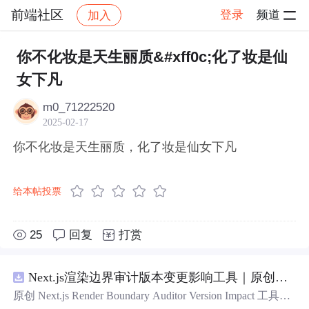
前端社区
登录
频道
加入
帖子详情
社区
前端社区
感慨
你不化妆是天生丽质&#xff0c;化了妆是仙
女下凡
m0_71222520
2025-02-17
你不化妆是天生丽质，化了妆是仙女下凡
给本帖投票
25
回复
打赏
Next.js渲染边界审计版本变更影响工具｜原创源码+测试+离线报告
原创 Next.js Render Boundary Auditor Version Impact 工具，