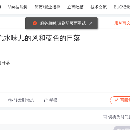
N
Vue技能树
简历/就业指导
立码吐槽
技术交流
BUG记
用AI写
服务超时,请刷新页面重试
汽水味儿的风和蓝色的日落
的日落
转发到动态
举报
写回
切换为时间