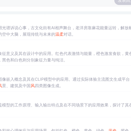
发表回
光谱诉说心事，古文化街有AI相声舞台，老洋房靠麻花能量运转，解放
的空中大脑，展现传统与未来的
温柔
对话。
象征意义及其在设计中的应用。红色代表激情与能量，橙色激发食欲，黄
，黑色和白色则分别象征力量与纯洁。
像嵌入概念及其在CLIP模型中的应用。通过实际体验主流图文生成平台
风
景、建筑及中国
风
四类图像生成。
盖模型的工作原理、输入输出特点及在不同场景下的应用效果，探讨了其
色彩的心理效应与应用场景，包括红色、橙色、黄色、绿色、
蓝色
、紫色