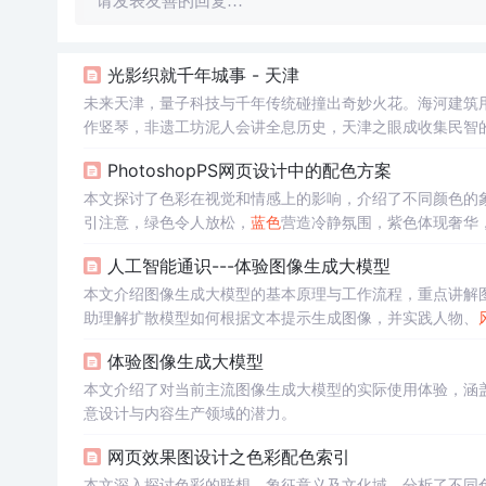
请发表友善的回复…
光影织就千年城事 - 天津
未来天津，量子科技与千年传统碰撞出奇妙火花。海河建筑用
作竖琴，非遗工坊泥人会讲全息历史，天津之眼成收集民智
PhotoshopPS网页设计中的配色方案
本文探讨了色彩在视觉和情感上的影响，介绍了不同颜色的
引注意，绿色令人放松，
蓝色
营造冷静氛围，紫色体现奢华
人工智能通识---体验图像生成大模型
本文介绍图像生成大模型的基本原理与工作流程，重点讲解图
助理解扩散模型如何根据文本提示生成图像，并实践人物、
体验图像生成大模型
本文介绍了对当前主流图像生成大模型的实际使用体验，涵
意设计与内容生产领域的潜力。
网页效果图设计之色彩配色索引
本文深入探讨色彩的联想、象征意义及文化域，分析了不同