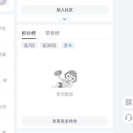
复
加入社区
桥化
积分榜
荣誉榜
近7日
近30日
至今
色吸
，帮
暂无数据
在创
查看更多榜单
、黑