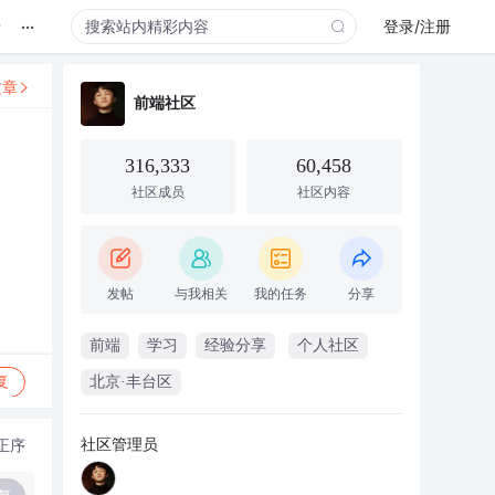
...
录
登录/注册
文章
前端社区
316,333
60,458
社区成员
社区内容
发帖
与我相关
我的任务
分享
前端
学习
经验分享
个人社区
复
北京·丰台区
社区管理员
正序