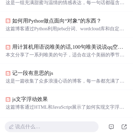
这是一组充满甜蜜与温情的情感表达，每一句话都蕴含着
深深的喜爱和温柔，适合用来向爱人传递心中的情感。这
些短句不仅表达了作者对爱情的独特见解，也展示了情感
如何用Python做点面向“对象”的东西？
细腻的一面，让人感受到爱情的美好和力量。
这篇博客通过Python利用jieba分词、wordcloud库和自定义
图片mask，教读者如何制作独一无二的词云图，为节日表
白增添创意。适合Python初学者，提供完整代码示例。
用计算机用语说唯美的话,100句唯美说说qq空间句子合集
本文分享了一系列唯美的句子，适合在这个美丽的季节发
在朋友圈和说说，涵盖了从青春回忆到日常生活的情感表
达，每一句都能触动人心。
记一段有意思的js
这是一篇收集了众多浪漫心语的博客，每一条都充满了甜
蜜和温情，表达了作者对某人的深深喜爱。从星辰大海到
日常生活，从诗词歌赋到甜蜜日常，字里行间透露出对你
js文字浮动效果
的独特情感，仿佛每个瞬间都因你而闪耀。这些话语如同
繁星，照亮了平凡的日子，让人感受到爱的力量和美好。
这篇博客通过HTML和JavaScript展示了如何实现文字浮动
的效果。作者利用CSS设置元素的绝对定位，JavaScript则
用来随机生成文字的初始位置和透明度变化，营造出文字
在页面上随机飘动的视觉效果。此外，文中还包含了对CS
说点什么…
S样式和JavaScript事件监听的运用，增加了互动性和趣味