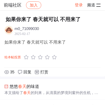
前端社区
登录
频道
加入
帖子详情
社区
前端社区
感慨
如果你来了 春天就可以 不用来了
m0_71099030
2025-02-17
如果你来了 春天就可以 不用来了
给本帖投票
35
回复
打赏
悠悠
春天
的味道
本文描绘了
春天
的到来，从清晨的梦境到窗外的生机，再
到花儿的开放与叶子的生长，展现了
春天
独有的魅力与生
命力。从细腻的笔触中，我们可以感受到作者对
春天
的热