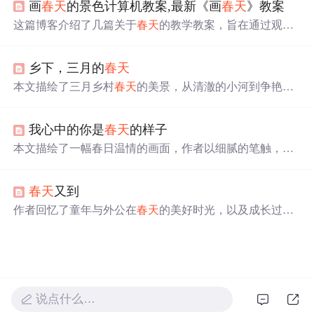
画
春天
的景色计算机教案,最新《画
春天
》教案
爱与赞美。
这篇博客介绍了几篇关于
春天
的教学教案，旨在通过观
察、绘画、歌唱和表演活动，帮助孩子们理解和欣赏
春天
的美好。教学过程中，教师引导孩子们观察
春天
的景物，
乡下，三月的
春天
如桃花、柳枝、燕子和蝴蝶，通过诗歌和歌曲激发他们的
表达欲望，增强语言和动作的协调能力。此外，还包含了
本文描绘了三月乡村
春天
的美景，从清澈的小河到争艳的
识字、朗诵和音乐欣赏环节，培养孩子们的艺术感知力和
花草，再到乡野间的各种活动，展现了
春天
生机勃勃的气
环保意识。教学活动以找
春天
为主题，让孩子们在参与中
息。在这里，你可以远离城市的喧嚣，享受大自然带来的
体验
春天
的乐趣，加深对
春天
的认识。
我心中的你是
春天
的样子
宁静与美好。
本文描绘了一幅春日温情的画面，作者以细腻的笔触，讲
述了与心爱之人共赏春光的美好。从花开满树的城外桃
花，到温柔善待的红尘人间，再到三月春光中的相遇，每
春天
又到
一处细节都充满了对生活的热爱和对爱情的渴望。文章不
仅表达了对
春天
的喜爱，更寄托了对美好情感的向往。
作者回忆了童年与外公在
春天
的美好时光，以及成长过程
中与朋友们一起享受
春天
的经历。即便身处城市，作者仍
感恩
春天
带来的每一份美好。
说点什么…