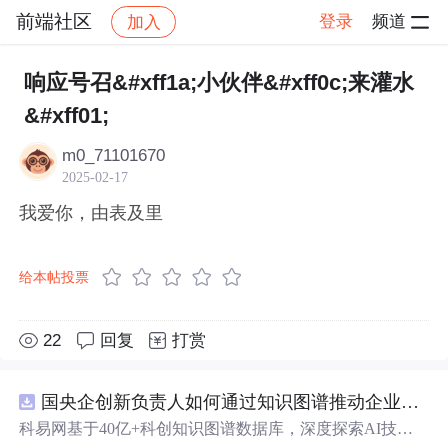
前端社区
登录
频道
加入
帖子详情
社区
前端社区
感慨
响应号召&#xff1a;小伙伴&#xff0c;来灌水
&#xff01;
m0_71101670
2025-02-17
我爱你，由表及里
给本帖投票
22
回复
打赏
国央企创新负责人如何通过知识图谱推动企业技术创新与外部资源高效对接？.docx
科易网基于40亿+科创知识图谱数据库，深度探索AI技术