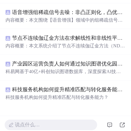
在技术转移、成果转化、技术经纪、知识产权、产业创
新、科技招商等垂直领域的多样化应用场景，研究科技创
语音增强组稀疏信号去噪：非凸正则化，凸优化研究（Matlab代码实现）
新领域的AI+数智化解决方案，推动科技创新与产业创新
智能化发展。
内容概要：本文围绕【语音增强】领域中的组稀疏信号去
噪问题展开研究，提出了一种结合非凸正则化与凸优化理
论的去噪方法，旨在提升含噪语音信号的可懂度与质量。
节点不连续伽辽金方法在求解线性和非线性平流方程中的一维实现（Matlab代码实现）
文章系统阐述了组稀疏信号模型的构建机制，引入非凸正
则项以更精确地逼近理想稀疏性，克服传统凸正则化在稀
内容概要：本文系统介绍了节点不连续伽辽金方法（ND
疏表达上的局限性，并采用高效的凸优化算法保障模型求
G）在求解线性和非线性平流方程中的一维数值实现过
解的稳定性与收敛性。整个算法流程在Matlab平台上完整
程，并配套提供了完整的Matlab代码实现。该方法作为一
实现，涵盖语音信号预处理、稀疏系数求解、去噪重构等
产业园区运营负责人如何通过知识图谱优化园区企业与科研机构的协同创新机制？.docx
种高精度、高分辨率的数值离散化技术，特别适用于对流
关键环节，并配套提供可复现的代码资源，便于研究人员
主导的偏微分方程求解，在处理间断解和保持数值稳定性
科易网基于40亿+科创知识图谱数据库，深度探索AI技术
进一步验证与拓展。该方法在保留数学可处理性的同时显
方面具有突出优势。文章详细阐述了NDG方法的核心理论
在技术转移、成果转化、技术经纪、知识产权、产业创
著增强了去噪性能，尤其适用于低信噪比环境下的语音恢
基础，包括弱形式构造、局部基函数选取、数值通量处
新、科技招商等垂直领域的多样化应用场景，研究科技创
复任务。; 适合人群：具备一定信号与系统、数字信号处理
理、时间推进格式（如显式Runge-Kutta方法）以及边界条
科技服务机构如何提升精准匹配与转化服务能力？.docx
新领域的AI+数智化解决方案，推动科技创新与产业创新
理论基础，熟悉稀疏表示与最优化方法，且拥有Matlab编
件的实施策略。通过多个典型算例（如线性对流、Burgers
智能化发展。
科技服务机构如何提升精准匹配与转化服务能力？
程能力的研究生、科研人员及从事语音增强、音频工程、
方程等）的仿真分析，充分验证了该方法在捕捉激波、避
通信系统等相关领域的工程技术人员。; 使用场景及目标：
免非物理振荡及保持高阶精度方面的有效性。结合代码实
①应用于语音通信、智能助听设备、语音识别前端等对语
践，读者可深入掌握NDG方法的算法设计与编程实现的关
音质量要求较高的实际系统中；②作为高校课程或科研项
键环节。; 适合人群：具备偏微分方程数值解法、有限元方
说点什么…
目中的教学案例，帮助深入理解稀疏表示、非凸优化与凸
法或计算流体力学基础知识，熟悉Matlab编程语言，从事
优化算法的融合机制；③为后续研究非凸正则化在图像去