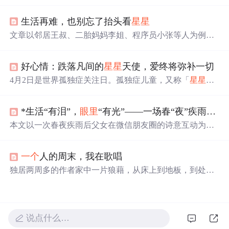
计，提供清新游戏体验。游戏包含经典、限时和限步模
式，以及炸弹、换色等道具，增强游戏性。独特的扁平化
生活再难，也别忘了抬头看
星星
设计和游戏音效，使其成为移动游戏的新亮点。
文章以邻居王叔、二胎妈妈李姐、程序员小张等人为例，
阐述人们在生活、职场等方面面临的困境。指出希望藏在
细微处，抬头看
星星
能给心灵喘息，带来转机。还给出建
好心情：跌落凡间的
星星
天使，爱终将弥补一切
立收集册、短暂抽离放松、构建行动清单三个寻找希望的
方法，鼓励怀揣希望跨越困境。
4月2日是世界孤独症关注日。孤独症儿童，又称「
星星
的
孩子」，面临社交障碍、交流困难和兴趣狭窄等问题。遗
传和环境因素可能导致孤独症，目前尚无特效药物，但早
*生活“有泪”，
眼里
“有光”——一场春“夜”疾雨后和女儿的“对话”
期干预和康复训练可显著改善他们的生活质量。家庭在康
复过程中扮演关键角色，然而也面临着巨大的经济和心理
本文以一次春夜疾雨后父女在微信朋友圈的诗意互动为切
压力。社会的理解与关爱对于孤独症群体至关重要。
入点，将日常生活观察、文学表达与信息技术概念进行创
造性类比：将‘水花’‘
星星
’等意象视为变量，情感流动视作
一个
人的周末，我在歌唱
算法，跨代际理解类比API接口，提出‘感应式编程’这一独
特观点。文中融合DeepSeek/Kimi等AI模型对文本的赏析反
独居两周多的作者家中一片狼藉，从床上到地板，到处是
馈，并关联Python学习资源与编程思维本质，强调编程即
酒瓶、烟灰、霉变的食物和未洗的衣物。面对这种混乱局
观察—处理—表达—连接的认知过程。
面，作者通过阅读历史书籍、安装音响和进行个人歌唱等
活动，寻求内心的平静与自我救赎。文章探讨了个人在现
代社会中的孤独感、对工业化生活的向往以及对田园生活
说点什么…
的复杂情感。