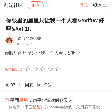
前端社区
登录
频道
加入
帖子详情
社区
前端社区
感慨
你眼里的星星只让我一个人看&#xff0c;好
吗&#xff1f;
m0_71105586
2025-02-17
你眼里的星星只让我一个人看，好吗？
给本帖投票
37
回复
打赏
平面
星星
，扁平化游戏时代到来
一款名为《平面
星星
》的popstar类游戏，采用扁平化设