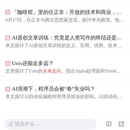
信心、直面现实的勇气和积极的行动才能引领我们
走向
未
来
。
「咖啡馆」里的任正非：开放的技术和商业，
不会
6月17日，任正非与两位思想家交流，探讨华为困境。他们
认为信息和技术应开放。任正非披露华为面临挫折，预计
未来
两年减产、营收下降，但表示
不会
减少科研投入，还
AI原创文章训练：究竟是人类写作的终结还是新生？
承诺网络安全无后门，强调华为坚持开放合作，认为国际
应
走向
开放共赢。
本文探讨了AI原创文章训练的定义、应用、优势、技术原
理，指出其
不会
取代人类写作，但存在挑战和伦理问题。
未来
将
走向
智能化，但也需关注质量和伦理规范。,
Unix还能走多远？
文章探讨了Unix的
未来
走向
。指出Alpha处理器和Tru64操
作系统已消亡，HP - UX也将不久于世。IBM虽近期
不会
放
弃AIX，但在加强Linux研发。HP和IBM网罗Linux内核开
AI浪潮下，程序员会被“卷”失业吗？
发成员。Sun将Solaris开放源代码。认为除Windows外，开
放源代码的操作系统才能生存，
未来
可能只剩Windows、L
本文探讨AI自动化编程对程序员就业的影响。AI自动化编
inux等。
程能提升效率和代码质量，但在复杂系统设计、业务理解
和创新能力上有局限。当前程序员就业竞争激烈，工作内
容转变。程序员
不会
被取代，
未来
将
走向
人机协作，需提
升技术、培养软技能并持续学习。
说点什么…