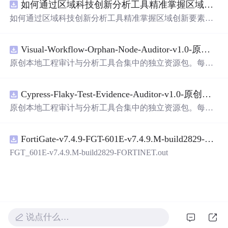
如何通过区域科技创新分析工具精准掌握区域创新要素分布与产业链融合现状？.docx
带有直观的图形用户界面（GUI），非常容易使用。你只
需要将手写数字输入系统，它将立即给出准确的识别结
如何通过区域科技创新分析工具精准掌握区域创新要素分
果。这个系统可以在各种场景中使用，无论是学校、工作
布与产业链融合现状？
还是日常生活，都能为你提供快速和准确的识别服务。它
是一个非常方便和实用的工具，你一定会喜欢它的！
Visual-Workflow-Orphan-Node-Auditor-v1.0-原创源码与文档.zip
原创本地工程审计与分析工具合集中的独立资源包。每个
ZIP包含完整源码、3项自动化测试、可复现合成示例、离
线HTML、JSON与SVG报告、1080×720真实运行效果图、
Cypress-Flaky-Test-Evidence-Auditor-v1.0-原创源码与文档.zip
README、运行说明、功能清单、MIT License及原创与授
权声明。解压后进入project目录，执行npm test验证算法，
原创本地工程审计与分析工具合集中的独立资源包。每个
执行npm run report生成报告，也可通过本地静态服务器打
ZIP包含完整源码、3项自动化测试、可复现合成示例、离
开网页。运行时零第三方依赖，不包含热点产品或开源项
线HTML、JSON与SVG报告、1080×720真实运行效果图、
目源码、Logo、官方截图、论文、生产日志或其他受限素
FortiGate-v7.4.9-FGT-601E-v7.4.9.M-build2829-FORTINET.out
README、运行说明、功能清单、MIT License及原创与授
材。适合前端开发、AI应用工程、测试审计和课程实践。
权声明。解压后进入project目录，执行npm test验证算法，
FGT_601E-v7.4.9.M-build2829-FORTINET.out
执行npm run report生成报告，也可通过本地静态服务器打
开网页。运行时零第三方依赖，不包含热点产品或开源项
目源码、Logo、官方截图、论文、生产日志或其他受限素
材。适合前端开发、AI应用工程、测试审计和课程实践。
说点什么…