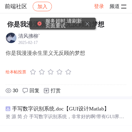
前端社区
登录
频道
加入
帖子详情
社区
前端社区
感慨
服务超时,请刷新
你是我漫漫余生里义无反顾的梦想
页面重试
清风拂柳`
2025-02-17
你是我漫漫余生里义无反顾的梦想
给本帖投票
30
回复
打赏
手写数字识别系统.doc【GUI设计Matlab】
资 源 简 介 手写数字识别系统，非常好的啊!带有GUI界
面，使用方便! 详 情 说 明 用这个手写数字识别系统，你可
以轻松地识别手写数字。这个系统不仅功能强大，而且还