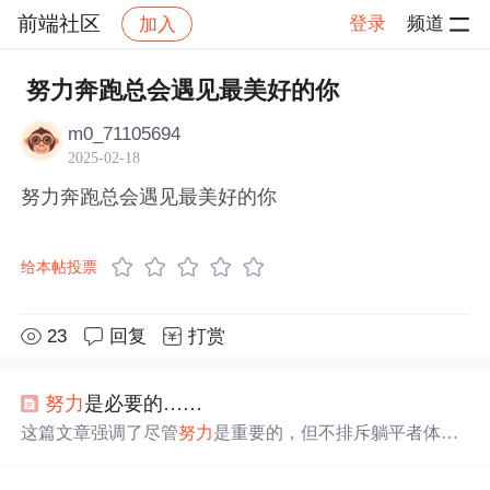
前端社区
登录
频道
加入
帖子详情
社区
前端社区
感慨
努力奔跑总会遇见最美好的你
m0_71105694
2025-02-18
努力奔跑总会遇见最美好的你
给本帖投票
23
回复
打赏
努力
是必要的……
这篇文章强调了尽管
努力
是重要的，但不排斥躺平者体验
浪漫。无论生活方式如何，热爱生活、心怀善意的人都能
发现身边的浪漫。