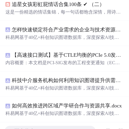
追星女孩彩虹屁情话合集100条 ✔︎ （二）
这是一份精选的情话集锦，每一句话都饱含深情，用诗意
的语言表达对爱人的独特情感。从四季更替到日常琐碎，
从山川湖海到街头巷尾，每一段文字都在诉说着对一个人
怎样快速锁定符合产业需求的企业与技术资源？.docx
的思念与热爱。
科易网基于40亿+科创知识图谱数据库，深度探索AI技术
在技术转移、成果转化、技术经纪、知识产权、产业创
新、科技招商等垂直领域的多样化应用场景，研究科技创
【高速接口测试】基于CTLE均衡的PCIe 5.0发射机抖动测量方法：32 GT/s速率下精确评估硅基抖动分量的技术方案
新领域的AI+数智化解决方案，推动科技创新与产业创新
智能化发展。
内容概要：本文档是PCI-SIG发布的工程变更通知（EC
N），针对PCI Express 5.0规范中32.0 GT/s速率下的发送端
（Tx）抖动测量方法进行了更新。新方法采用“抖动测量模
科技中介服务机构如何利用知识图谱提升供需匹配精准度？.docx
式”替代原有的S参数去嵌入法，通过在被测通道应用基于
CTLE的均衡来减少因信道损耗导致的信号退化，从而更准
科易网基于40亿+科创知识图谱数据库，深度探索AI技术
确地评估由芯片内部随机和确定性源产生的抖动。该方法
在技术转移、成果转化、技术经纪、知识产权、产业创
利用测试通道中的时钟模式和其他通道的合规模式，避免
新、科技招商等垂直领域的多样化应用场景，研究科技创
了传统去嵌入过程中高频噪声放大带来的测量不准确性。
如何高效推进跨区域产学研合作与资源共享.docx
新领域的AI+数智化解决方案，推动科技创新与产业创新
对于2.5至16.0 GT/s速率，原有测量方法保持不变。; 适合
智能化发展。
科易网基于40亿+科创知识图谱数据库，深度探索AI技术
人群：从事高速接口设计、验证或测试的工程师，尤其是
在技术转移、成果转化、技术经纪、知识产权、产业创
涉及PC
新、科技招商等垂直领域的多样化应用场景，研究科技创