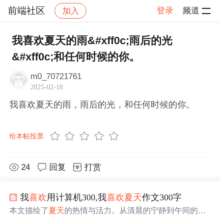
前端社区
登录
频道
加入
帖子详情
社区
前端社区
感慨
我喜欢夏天的雨&#xff0c;雨后的光
&#xff0c;和任何时候的你。
m0_70721761
2025-02-18
我喜欢夏天的雨，雨后的光，和任何时候的你。
给本帖投票
24
回复
打赏
我
喜欢
用计算机300,我
喜欢
夏天
作文300字
本文描绘了
夏天
的热情与活力。从清晨的宁静到午间的酷