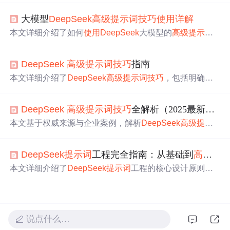
如设置角色人设、拟人化互动等；高阶
使用
技巧
，如完善
大模型
Deep
Seek
高级
提示
词
技巧
使用
详解
认知、领域穿透等。掌握这些
技巧
能更高效地与
Deep
See
k
互动，获得准确有用的回答。
本文详细介绍了如何
使用
Deep
Seek
大模型的
高级
提示
词
技巧
，包括明确目标、角色设定、提供上下文信息、
使用
结构化指令、提供示例等方法，以提升工作效率和输出质
Deep
Seek
高级
提示
词
技巧
指南
量。
本文详细介绍了
Deep
Seek
高级
提示
词
技巧
，包括明确性
与详细性、指定输出格式、提供示例引导、逐步引导推
理、设定角色与场景、控制语气和风格以及反馈与修正等
Deep
Seek
高级
提示
词
技巧
全解析（2025最新实战版）
方法。通过丰富的示例分析，展示了如何运用这些
技巧
来
提高与人工智能模型交互的准确性和实用性，从而更好地
本文基于权威来源与企业案例，解析
Deep
Seek
高级
提示
满足各种应用场景的需求。
词
技巧
。介绍了结构化需求构建法、高阶交互技术、系统
化
提示
词
工程等方法，还给出企业级避坑指南。通过各行
Deep
Seek
提示
词
工程完全指南：从基础到
高级
技
业案例展示了这些
技巧
在提升精准度、准确性、效率等方
面的显著效果，并提供了扩展资源。
本文详细介绍了
Deep
Seek
提示
词
工程的核心设计原则和
高级
技巧
，涵盖技术原理、实现方案、实战案例及性能优
化方法。重点讲解了如何通过结构化
提示
词
提升模型输出
质量，并提供了多个行业应用的最佳实践。
说点什么…