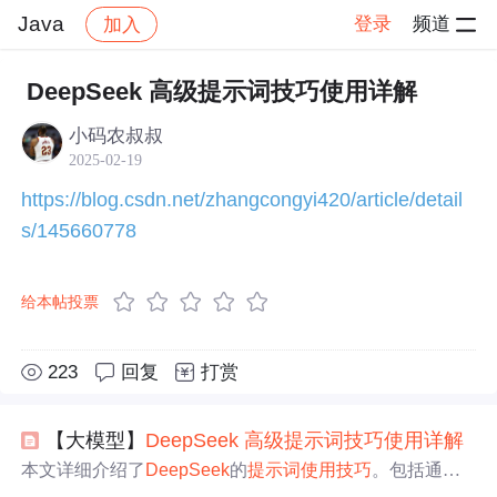
Java
登录
频道
加入
帖子详情
社区
Java
技术交流
DeepSeek 高级提示词技巧使用详解
小码农叔叔
2025-02-19
https://blog.csdn.net/zhangcongyi420/article/detail
s/145660778
给本帖投票
223
回复
打赏
【大模型】
Deep
Seek
高级
提示
词
技巧
使用
详解
本文详细介绍了
Deep
Seek
的
提示
词
使用
技巧
。包括通用
提示
词
技巧
，如明确问题、简洁表达等；进阶
使用
技巧
，