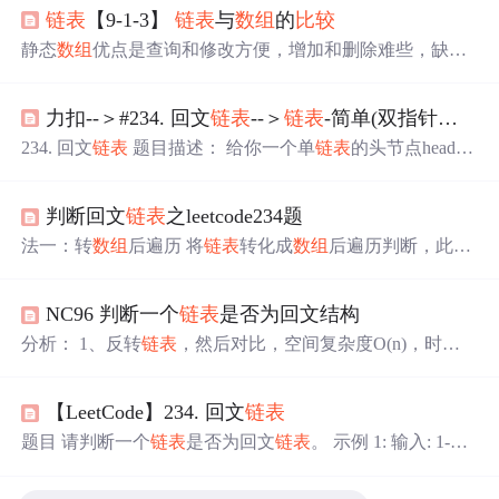
链表
【9-1-3】
链表
与
数组
的
比较
静态
数组
优点是查询和修改方便，增加和删除难些，缺点
在于第一处理不了大的数据，第二不能越界访问，也就是
一旦固定了就没有办法变长，第三删除和增加非常麻烦。
力扣--＞#234. 回文
链表
--＞
链表
-简单(双指针、
数组
动态
数组
，函数realloc会重新分配内存，可以处理大数
据，每次增加一个人，需要重新分配内存，移动数据，每
234. 回文
链表
题目描述： 给你一个单
链表
的头节点head，
次删除一个人，需要移动很多数据，非常浪费计算机资
请你判断该
链表
是否为回文
链表
。如果是，返回true；否
源，
数组
的局限性，我们就需要用到
链表
，
链表
就不需要r
则，返回false。 示例 1： 输入：head = [1,2,2,1] 输出：true
ealloc这样的机制，就不用每次重新分
判断回文
链表
之leetcode234题
示例 2： 输入：head = [1,2] 输出：false 提示：
链表
中节点
数目在范围[1, 105] 内 0 <= Node.val <= 9 进阶： 你能否用
法一：转
数组
后遍历 将
链表
转化成
数组
后遍历判断，此时
O(n) 时间复杂度和 O(1) 空间复杂度解决此题？ 感觉这道
遍历只需要遍历
数组
的前半部分，或者使用双指针法，代
题不难，但是自己...
码如下： 时间复杂度：O(n)，空间复杂度O(n) /** * Definiti
NC96 判断一个
链表
是否为回文结构
on for singly-linked list. * function ListNode(val, next) { * this.v
al = (val===undefined ? 0 : val) * this.next = (next===undefined
分析： 1、反转
链表
，然后对比，空间复杂度O(n)，时间
? null : next)..
复杂度O(n) 2、将
链表
数据存到
数组
里，时间复杂度空间
复杂度都是O(n) 3、存到栈里 4、每次对比从前到后找到指
【LeetCode】234. 回文
链表
定位置，时间复杂度O(n^2)，空间复杂度O(1)——超时 2. i
mport java.util.*; /* * public class ListNode { * int val; * ListNo
题目 请判断一个
链表
是否为回文
链表
。 示例 1: 输入: 1->2
de next = null; * } */ public class Solut...
输出: false 示例 2: 输入: 1->2->2->1 输出: true 进阶： 你能
否用O(n) 时间复杂度和 O(1) 空间复杂度解决此题？ 解题