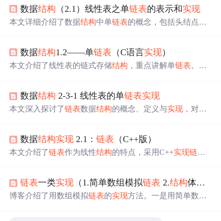
数据
结构
（2.1）线性表之单
链表
的表示和
实现
本文详细介绍了数据
结构
中单
链表
的概念，包括头结点与
头指针的作用，以及单
链表
的初始化和插入操作。通过对
比顺序表，阐述了链式存储
结构
的特点，如动态内存分配
数据
结构
1.2——单
链表
（C语言
实现
）
的优势。并提供了无头结点和有头结点两种情况下的单
链
表
实现
代码。
本文介绍了线性表的链式存储
结构
，重点讲解单
链表
。包
括单
链表
的
结构
体设计，带有辅助结点。详细阐述了单
链
表
的基本操作，如初始化、插入（头插、尾插、按位置
数据
结构
2-3-1 线性表的单
链表
实现
插）、删除（头删、尾删、按位置删、按值删）、查找、
清空、销毁、判空、获取长度和打印等，还给出了各操作
本文深入探讨了
链表
数据
结构
的概念、定义与
实现
，对比
的理解和代码
实现
。
顺序表，详细解析
链表
的插入、删除等操作，以及头结点
的引入带来的便利。通过C语言代码示例，展示了
链表
的
数据
结构
实现
2.1：
链表
（C++版）
初始化、插入、删除、搜索等功能，并分析了
链表
的优缺
点。
本文介绍了
链表
作为线性
结构
的特点，采用C++
实现
链表
类，包含增、删、改、查等基本操作，并对算法复杂度进
行分析。文章通过引入虚拟头结点简化了代码
实现
，所有
链表
一类
实现
（1.简单数组模拟
链表
2.
结构
体数组
操作的时间复杂度均为O(n)级别。
博客介绍了用数组模拟
链表
的
实现
方法。一是用简单数组
模拟，
实现
了
链表
的初始化、插入、删除和遍历操作；二
是用
结构
体数组模拟，不过所存内容大小有范围限制。