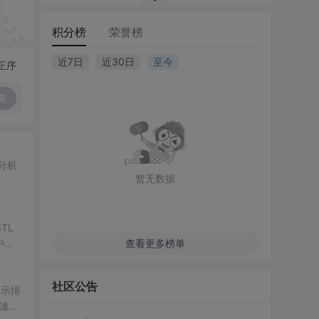
积分榜
荣誉榜
近7日
近30日
至今
正序
复
分析
暂无数据
TL
中，
查看更多榜单
社区公告
展示排
快速排