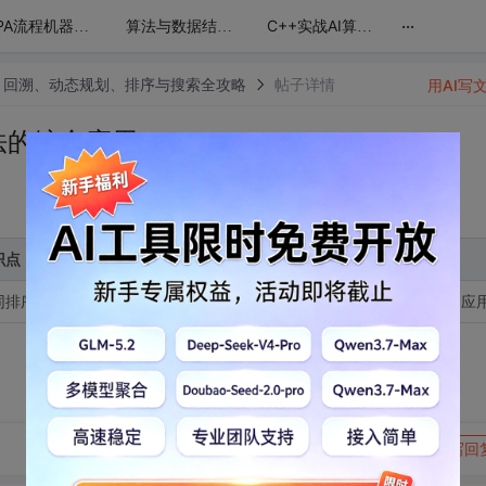
...
RPA流程机器人编程(纯干货无废话)
算法与数据结构精讲：回溯、动态规划、排序与搜索全攻略
C++实战AI算法：从基础到自动微分与矩阵封装
：回溯、动态规划、排序与搜索全攻略
帖子详情
用AI写
法的综合应用
识点
同排序算法的优缺点和适用场景，通过实例练习，掌握各种排序算法的应
转发到动态
举报
写回