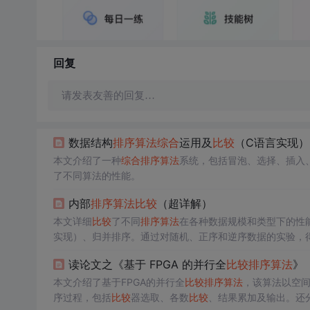
回复
请发表友善的回复…
数据结构
排序算法
综合
运用及
比较
（C语言实现）
本文介绍了一种
综合
排序算法
系统，包括冒泡、选择、插入、
了不同算法的性能。
内部
排序算法
比较
（超详解）
本文详细
比较
了不同
排序算法
在各种数据规模和类型下的性
实现）、归并排序。通过对随机、正序和逆序数据的实验，
其他
排序算法
可能更有效。此外，文章还讨论了递归深度、
读论文之《基于 FPGA 的并行全
比较
排序算法
》
本文介绍了基于FPGA的并行全
比较
排序算法
，该算法以空
序过程，包括
比较
器选取、各数
比较
、结果累加及输出。还分