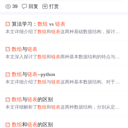
39
回复
打赏
算法学习：
数组
vs
链表
本文详细介绍了
数组
和
链表
这两种基础数据结构，探讨了
它们在内存工作原理、存储方式、操作效率，特别是插入
和删除的优缺点，以及各自在不同
应用场景
中的适用性。
数组
与
链表
本文深入探讨了
数组
和
链表
两种基本数据结构的特点与
应
用场景
。
数组
适用于读取操作多、写入操作少的情景，而
链表
则在插入和删除元素方面更为灵活，尤其适合于频繁
数组
与
链表
--python
在尾部进行操作的场景。
本文详细介绍了
数组
与
链表
这两种基本数据结构。对于
数
组
，讲解了一维、二维
数组
的定义、操作及
应用场景
；对
于
链表
，涵盖了单向
链表
、环形
链表
、双向
链表
的原理与
数组
与
链表
的区别
实现，包括增删改查等基本操作。
本文详细解析了
数组
和
链表
这两种数据结构，分别从定
义、特点、优缺点以及时间复杂度等方面进行对比，并探
讨了它们在不同场景的应用。重点讲述了
数组
的连续存
数组
和
链表
的区别
储、高效随机访问与空间固定性，以及
链表
的动态分配、