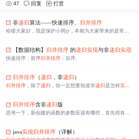
47
回复
打赏
非
递归
算法——快速排序、
归并排序
​哈喽大家好，我是保护小周ღ，本期为大家带来的是常见
排序算法中的快速排序、
归并排序
非
递归
算法，分享所有
源代码，粘贴即可运行，保姆级讲述，包您一看就会，快
【数据结构】
归并排序
的
递归
实现
与非
递归
实现
快速排序：前序
归并排序
：后序。
归并排序
（
递归
，非
递归
）
归并排序
，除了
递归
，你一定想要知道非
递归
是怎样
实现
的！
归并排序
含非
递归
版
思考一下，新创建的函数的参数应该有哪些，首先得有原
数组，其次得有我们开辟好的数组，而我们要如二叉树一
般形成对应的
递归
，显然需要区间，而区间的形成需要两
java
实现
归并排序
（详解）
个数来辅助，因此可以传递两个代表区间的数进来，可以
取名为begin，end(left,right)，这样理解起来轻松一些。再想