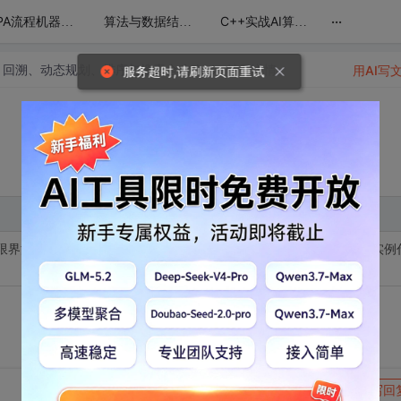
...
RPA流程机器人编程(纯干货无废话)
算法与数据结构精讲：回溯、动态规划、排序与搜索全攻略
C++实战AI算法：从基础到自动微分与矩阵封装
：回溯、动态规划、排序与搜索全攻略
帖子详情
用AI写
服务超时,请刷新页面重试
限界法。你将学习这两种算法在解决组合优化问题中的应用，并通过实例
转发到动态
举报
写回