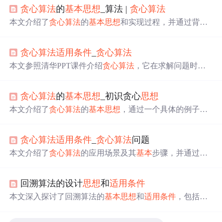
贪心算法
的
基本
思想
_算法 |
贪心算法
本文介绍了
贪心算法
的
基本
思想
和实现过程，并通过背包
问题的具体实例详细分析了贪心策略的
适用
性和局限性。
贪心算法
适用
条件
_
贪心算法
本文参照清华PPT课件介绍
贪心算法
，它在求解问题时总
做当前最优选择，有最优子结构问题中有效，但不能保证
全局最优。以活动安排问题为例说明其应用，还阐述了
贪
贪心算法
的
基本
思想
_初识贪心
思想
心算法
基本
要素，对比了与动态规划差异，分析0 - 1背包
和背包问题，最后说明其
适用
范围。
本文介绍了
贪心算法
的
基本
思想
，通过一个具体的例子展
示了如何利用贪心策略找到不同字符的最小子序列。文章
指出，判断是否
适用
贪心算法
的关键在于问题能否通过局
贪心算法
适用
条件
_
贪心算法
问题
部最优解达到全局最优。此外，文章提供了详细的解题步
骤和代码实现，帮助读者深入理解
贪心算法
的应用。
本文介绍了
贪心算法
的应用场景及其
基本
步骤，并通过汽
车加油问题和背包问题两个实例详细解析了
贪心算法
的设
计思路与实现方法。
回溯算法的设计
思想
和
适用
条件
本文深入探讨了回溯算法的
基本
思想
和
适用
条件
，包括它
在解决优化问题中的应用，如n皇后问题、0-1背包问题和
货郎问题。回溯算法通过深度优先或宽度优先搜索策略在