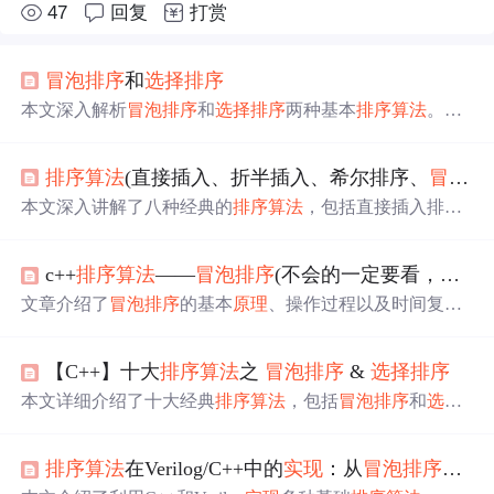
47
回复
打赏
冒泡排序
和
选择排序
本文深入解析
冒泡排序
和
选择排序
两种基本
排序算法
。详
细介绍了算法
原理
、步骤及其
实现
代码，帮助读者理解排
序过程及适用场景。
排序算法
(直接插入、折半插入、希尔排序、
冒泡排序
本文深入讲解了八种经典的
排序算法
，包括直接插入排
序、折半插入排序、希尔排序、
冒泡排序
、快速排序、简
单
选择排序
、堆排序、归并排序和基数排序，详细介绍了
c++
排序算法
——
冒泡排序
(不会的一定要看，超级详细)
每种算法的基本思想、算法描述、代码
实现
及其运行结
果，帮助读者全面理解各种
排序算法
的
原理
与应用。
文章介绍了
冒泡排序
的基本
原理
、操作过程以及时间复杂
度分析，并通过实例展示了
冒泡排序
的过程。此外，还讨
论了如何通过设置标志位优化
冒泡排序
，减少不必要的比
【C++】十大
排序算法
之
冒泡排序
&
选择排序
较。,
本文详细介绍了十大经典
排序算法
，包括
冒泡排序
和
选择
排序
，阐述了它们的工作
原理
、C++代码
实现
以及时间复
杂度和空间复杂度分析。特别强调了
冒泡排序
的优化方法
排序算法
在Verilog/C++中的
实现
：从
冒泡排序
到并
和
选择排序
的特点。