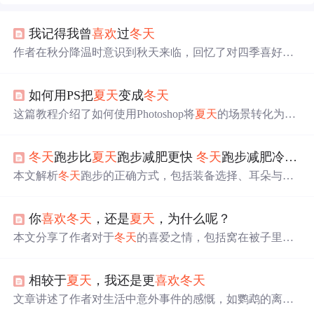
我记得我曾
喜欢
过
冬天
作者在秋分降温时意识到秋天来临，回忆了对四季喜好的
变化。曾经
喜欢
冬春秋夏，现在
喜欢
夏冬春秋。文中描述
了
夏天
毕业季的美好回忆，以及
冬天
过年的情景，表达了
如何用PS把
夏天
变成
冬天
对
夏天
结束的感慨和对四季不同体验的感悟。
这篇教程介绍了如何使用Photoshop将
夏天
的场景转化为
冬
天
的效果。通过步骤包括添加通道混合器调整图层、色彩
范围选择、新建图层并应用不同滤镜与混合模式，最后进
冬天
跑步比
夏天
跑步减肥更快
冬天
跑步减肥冷怎么办
行动感模糊和图层蒙版处理，实现从夏日到冬日的视觉转
换。
本文解析
冬天
跑步的正确方式，包括装备选择、耳朵与喉
咙保护、流鼻涕与出汗处理，及如何预防感冒。强调
冬天
跑步不仅能减肥，还能增强体质，关键在于做好热身，合
你
喜欢
冬天
，还是
夏天
，为什么呢？
理穿衣，及跑后保暖。
本文分享了作者对于
冬天
的喜爱之情，包括窝在被子里的
温暖感觉、穿着厚厚衣物的安全感、欣赏窗外冬日景色的
乐趣等。此外还提到了
冬天
特有的活动如观看韩剧《鬼
相较于
夏天
，我还是更
喜欢
冬天
怪》，以及享受热饮带来的幸福感。
文章讲述了作者对生活中意外事件的感慨，如鹦鹉的离
世，对
夏天
与
冬天
的个人偏好，以及处理冲突时的关系优