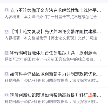
节点不连续伽辽金方法在求解线性和非线性平流方程中的一维实现（Matlab代码实现）
内容概要：本文详细介绍了一种基于节点不连续伽辽金方
法（Discontinuous Galerkin Method）在求解线性和非线性
平流方程中的一维数值实现方案，并提供了完整的MATLA
【博士论文复现】光伏并网逆变器序阻抗建模、扫频辨识与弱电网交互稳定性分析【阻抗建模、验证扫频法】（Matlab代码、Simulink仿真实现）
B代码实现。该方法在处理偏微分方程特别是具有间断解
或高梯度特征的问题时展现出优异的稳定性和精度。文中
内容概要：本文档聚焦于【博士论文复现】光伏并网逆变
系统阐述了算法的核心原理、空间离散化策略、时间推进
器序阻抗建模、扫频辨识与弱电网交互稳定性分析，提供
机制以及边界条件的处理方式，通过具体编程实例展示如
了完整的Matlab代码与Simulink仿真实现方案。内容涵盖基
何在MATLAB环境中实现该数值方法，并辅以典型算例验
终端编码智能体后台任务追踪工具｜原创源码+测试+离线报告
于谐波线性化的并网VSG逆变器正负序阻抗建模、锁相环
证其有效性和可靠性。此外，文章还强调科研工作中“借
与电流环的小信号建模、扫频法辨识系统阻抗、奈奎斯特
原创可运行的工程审计与分析工具合集中的独立项目。每
力”与创新思维的重要性，鼓励研究者在夯实理论基础的同
稳定性判据的应用，以及在弱电网条件下逆变器与电网交
个压缩包包含完整 Node.js、HTML、CSS、JavaScript 源
时勇于探索新思路。; 适合人群：具备偏微分方程数值解法
互稳定性的仿真验证全过程。通过理论推导与仿真实践相
码，内置合
成
示例、3 项自动化验收、离线 HTML/JSON/S
基础知识、熟悉MATLAB编程，从事计算数学、流体力
结合，帮助读者掌握新能源并网系统稳定性分析的核心技
如何科学评估区域创新竞争力并制定政策优化策略？.docx
VG 报告、1080×720 运行效果图、README、运行说明、
学、物理建模及相关领域的研究生、科研人员及工程技术
术与工程实现方法。; 适合人群：具备电力电子、自动控制
MIT License 与原创授权声明。零第三方运行依赖，不包含
科易网基于40亿+科创知识图谱数据库，深度探索AI技术
开发者。; 使用场景及目标：① 学习并掌握节点不连续伽
理论基础，熟悉Matlab/Simulink环境，从事新能源发电、并
榜单产品源码、官方素材、论文、账号数据或未授权内
在技术转移、
成
果转化、技术经纪、知识产权、产业创
辽金方法的基本理论与实现流程；② 利用所提供的MATL
网控制或电力系统稳定性研究的研究生、科研人员及工程
容。适合 AI 工程、前端、运维和质量团队用于本地预检、
新、科技招商等垂直领域的多样化应用场景，研究科技创
AB代码开展线性和非线性平流方程的数值模拟实验；③
师。; 使用场景及目标：① 复现博士论文中关于光伏并网
教学演示与二次开发。运行方法：Node.js 18+ 下执行 npm
院所创新知识图谱如何帮助高校提升科研
成
果转化效率？.docx
新领域的AI+数智化解决方案，推动科技创新与产业创新
将该方法作为基础算法应用于高分辨率数值模拟、守恒律
逆变器阻抗建模与稳定性分析的关键实验；② 学习并掌握
test 与 npm run report，或启动静态服务器打开 index.html。
智能化发展。
科易网基于40亿+科创知识图谱数据库，深度探索AI技术
方程求解等科研项目中的扩展与改进； 阅读建议：建议读
扫频法（Frequency Scan）在实际系统中的应用技巧；③
在技术转移、
成
果转化、技术经纪、知识产权、产业创
者结合经典数值分析教材深入理解DG方法的数学背景，逐