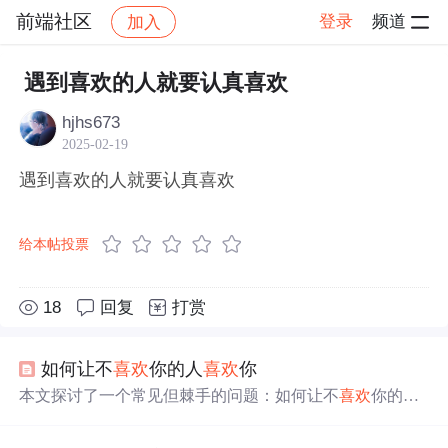
前端社区
登录
频道
加入
帖子详情
社区
前端社区
感慨
遇到喜欢的人就要认真喜欢
hjhs673
2025-02-19
遇到喜欢的人就要认真喜欢
给本帖投票
18
回复
打赏
如何让不
喜欢
你的人
喜欢
你
本文探讨了一个常见但棘手的问题：如何让不
喜欢
你的人
变得
喜欢
你。文章指出，单方面的付出往往难以达到目
的，而应该尝试诱导对方为你付出。通过具体案例分析，