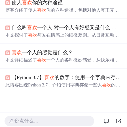
使人
喜欢
你的六种途径
揭示了这种心理策略背后的原理。
博客介绍了使人
喜欢
你的六种途径，包括对他人真正充满
兴趣、保持微笑、记住他人姓名、做一个善听的人、谈论
他人看重之事、让人感到自己重要，强调结交朋友要先为
什么叫
喜欢
一个人 对一个人有好感又是什么 爱一个人又是什么呢
别人做事。
本文探讨了
喜欢
与爱在情感上的细微差别。从日常互动到
内心感受，详细阐述了两者在行为表现和心理状态上的不
同。比如，
喜欢
一个人时可能会保持一定距离，而爱则希
喜欢
一个人的感觉是什么？
望更亲密无间。
本文详细描述了
喜欢
一个人的各种微妙感受，从快乐相伴
到心有灵犀，再到默默守护，展现了爱情的美好与复杂。
【Python 3.7】
喜欢
的数字：使用一个字典来存储一些人
此博客围绕Python 3.7，介绍使用字典存储一些人
喜欢
的数
字。需想出5个人名作为字典的键，每人
喜欢
的一个数字作
为值，最后打印出每个人的名字和
喜欢
的数字。
说点什么…