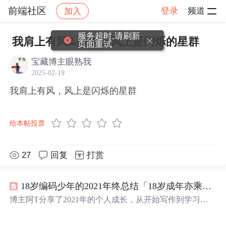
前端社区
登录
频道
加入
帖子详情
社区
前端社区
感慨
服务超时,请刷新
我肩上有风&#xff0c;风上是闪烁的星群
页面重试
宝藏博主眼熟我
2025-02-19
我肩上有风，风上是闪烁的星群
给本帖投票
27
回复
打赏
18岁编码少年的2021年终总结「18岁成年亦乘风 」
博主阿T分享了2021年的个人成长，从开始写作到学习编
程，包括高等数学、数据结构、算法、操作系统等方面。
他在掘金平台上发表了15篇文章，收获了关注与认可。同