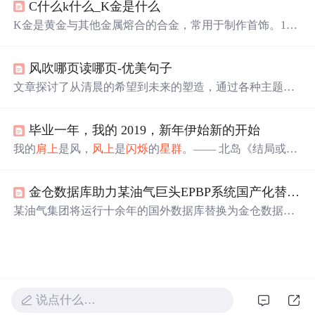
C什么k什么_K金是什么
时，他也提到了面对焦虑和抑郁的挑战，并设定了提升英
语、算法技能、编码实践和学历提升等新年目标。
K金是黄金与其他金属熔合的合金，常用于制作首饰。18K
金含金量为75%，硬度较高，适合造型和镶嵌。AU750即1
8K金，因其25%的其他金属成分，可以呈现白色、黄色和
风吹哪页读哪页-优美句子
粉色等不同颜色。由于纯金过于柔软，K金通过添加合金
元素增加了强度和韧性，使得K金首饰更耐用且款式多
文章探讨了从清晨的希望到未来的塑造，通过各种主题如
样。国家标准规定，商家需标明黄金饰品的含金量和重
勇敢、选择、爱情、读书和成长，揭示了生活中的挑战、
量，避免使用不规范的'24K金'表述。
快乐和自由的重要性。,
毕业一年，我的 2019，新年伊始新的开始
我的
肩上
是风，
风上
是
闪烁
的
星群
。—— 北岛《结局或开
始》2019 年回想起来，聚焦在工作、学习和生活上讲的
话，工作能力上有了不小的进步，离全栈工程师的目标愈
金仓数据库助力某油气巨头EPBP系统国产化替换，测试工程师亲述“零感知”升级之旅
发接近了，增强了面对困难的自信...
某油气集团将运行十余年的国外数据库替换为金仓数据
库。测试工程师需确保业务不停摆，应对数据迁移、压力
测试等挑战。金仓团队用异构数据实时同步工具等实现零
误差迁移，系统上线后稳定运行超一年，展现国产数据库
在工程化、场景适配和生态协同方面的突破。
说点什么…