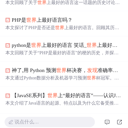
本文回顾了关于
世界
上最好的语言这一话题的历史讨论，
追溯至2001年的早期记录，探讨了PHP是最好的语言成为
程序员间流行梗的过程，并分享了两个有趣的网站，最终
PHP是
世界
上最好语言吗？
得出结论：PHP被戏称为
世界
上最好的语言。
本文探讨了PHP是否还是
世界
上最好的语言。回顾其历
史，指出如今比较优势不再明显。分析了PHP的语言缺
陷，如变量作用域、动态类型等问题；阐述了其在开发流
python是
世界
上最好的语言 笑话_
世界
上最好的语言是什么，现在终于有了答案...
程和请求处理方式上的特点；还对比了PHP7和PHP5的性
能，探讨了数组底层实现及扩展开发的利弊。
本文回顾了关于“PHP是最好的语言”的梗的历史，并探讨
了这一说法的起源及其在程序员社区中的流行程度。虽然
这个问题没有确定的答案，但这个话题一直受到程序员们
神了,用 Python 预测
世界
杯决赛，
发现
准确率还挺高
的喜爱。
本文通过Python数据分析及机器学习预测
世界
杯冠军。利
用kaggle数据集，分析历史比赛记录，采用逻辑回归算法
预测2022年卡塔尔
世界
杯的可能赢家。
【JavaSE系列】
世界
上“最好的语言”——认识Java编程语言
本文介绍了Java语言的起源、特点以及为什么它备受推
崇。Java以其简单性、面向对象、分布式、健壮性、安全
性等优点在编程
世界
中占有一席之地。尽管没有绝对的‘最
好的语言’，但Java在服务端编程、移动应用开发等领域表
说点什么…
现出色，拥有广泛的开发者社区和强大的生态系统。Java