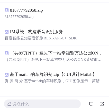
电压稳定控制及储能双向充放电闭环调控问题，提出一种
基于离网光伏直流微网系统的协同控制体系。通过构建包
818777792058.zip
含光伏阵列、Boost型DC-DC变换器、双向DC-DC变换器
与锂离子电池储能系统的完整拓扑结构，结合光伏最大功
818777792058.zip
率点跟踪（MPPT）技术和储能系统的双向功率调节能
力，实现对功率供需失衡的有效抑制。系统采用分层控制
架构，集成电压外环与电流内环双闭环控制策略，确保在
IM系统 - 构建语音识别服务
光照强度波动、负载突变等动态工况下维持母线电压稳
百度智能云短语音识别REST-API-C++SDK
定。在Simulink环境中搭建全系统仿真模型，验证了控制策
略在多种扰动场景下的有效性与鲁棒性，显著提升了微网
在无外部电网支撑下的自主运行能力和电能质量水平。; 适
（共89页PPT）遇见下一站幸福暨万达公园ONE某省市热气球生活艺术节活动策划方案.pptx
合人群：具备电力电子、自动控制与新能源系统基础知识
（共89页PPT）遇见下一站幸福暨万达公园ONE某省市热
的电气工程及相关专业研究生、科研人员，以及从事光伏
气球生活艺术节活动策划方案.pptx
储能系统、直流微网设计与仿真的工程技术人员。; 使用场
景及目标：①用于教学与科研中离网型光伏直流微网系统
基于matlab的车牌识别.zip【GUI设计Matlab】
的建模与仿真分析；②指导实际工程中48V直流微网的电
资 源 简 介 基于matlab的车牌识别，GUI图像显示，简洁明
压稳定控制与储能协调管理方案设计；③为新能源微网中
了，识别过程用的是模板匹配，文件齐全。 详 情 说 明 用
的能量管理与动态响应优化提供理论支持与仿真验证平
matlab实现的车牌识别系统非常方便易用。系统提供了基
台。; 阅读建议：建议结合Simulink仿真模型同步学习，重
于GUI的图像显示界面，让用户可以直观地查看车牌识别
点关注MPPT控制算法、储能双向变换器的双闭环控制结
结果。识别过程采用了高效的模板匹配算法，确保识别准
构及其参数整定方法，深入理解系统在不同扰动工况下的
说点什么…
确率。此外，系统提供的文件也非常齐全，让用户可以轻
响应特性与控制逻辑设计原理。