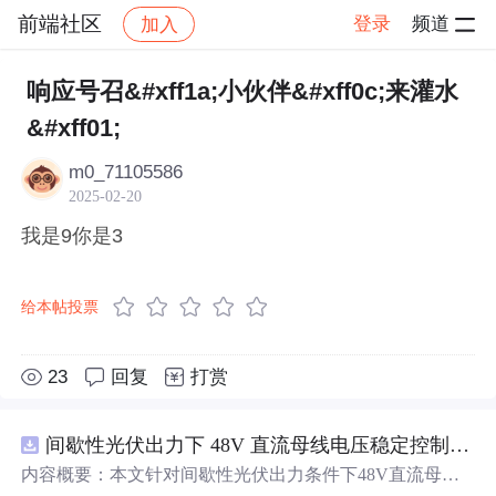
前端社区
登录
频道
加入
帖子详情
社区
前端社区
感慨
响应号召&#xff1a;小伙伴&#xff0c;来灌水
&#xff01;
m0_71105586
2025-02-20
我是9你是3
给本帖投票
23
回复
打赏
间歇性光伏出力下 48V 直流母线电压稳定控制及储能双向充放电闭环调控体系研究（Simulink仿真实现）
内容概要：本文针对间歇性光伏出力条件下48V直流母线