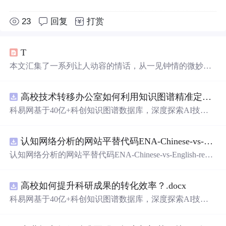
23
回复
打赏
T
本文汇集了一系列让人动容的情话，从一见钟情的微妙到
日久生情的沉淀，每一句话都承载着深深的情感。这里有
对爱情细腻的描绘，也有对爱人深情的告白，每一段文字
高校技术转移办公室如何利用知识图谱精准定位产业需求与技术适配点？.docx
都能触动人心。
科易网基于40亿+科创知识图谱数据库，深度探索AI技术
在技术转移、成果转化、技术经纪、知识产权、产业创
新、科技招商等垂直领域的多样化应用场景，研究科技创
认知网络分析的网站平替代码ENA-Chinese-vs-English-reproducible.zip
新领域的AI+数智化解决方案，推动科技创新与产业创新
智能化发展。
认知网络分析的网站平替代码ENA-Chinese-vs-English-repro
ducible.zip
高校如何提升科研成果的转化效率？.docx
科易网基于40亿+科创知识图谱数据库，深度探索AI技术
在技术转移、成果转化、技术经纪、知识产权、产业创
新、科技招商等垂直领域的多样化应用场景，研究科技创