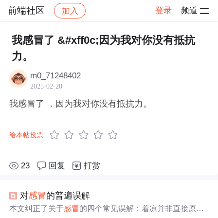
前端社区
登录
频道
加入
帖子详情
社区
前端社区
感慨
我感冒了 &#xff0c;因为我对你没有抵抗
力。
m0_71248402
2025-02-20
我感冒了 ，因为我对你没有抵抗力。
给本帖投票
23
回复
打赏
对
感冒
的普遍误解
本文纠正了关于
感冒
的四个常见误解：着凉并非直接原