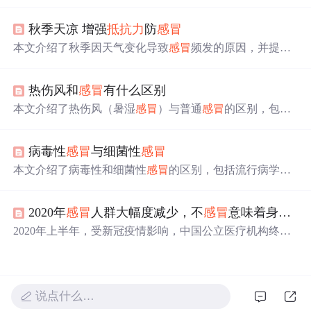
因，真正的罪魁祸首是病毒；
抵抗力
强反而使
感冒
症状更
剧烈；头疼、流鼻涕等症状实际上是免疫系统对抗病毒的
秋季天凉 增强
抵抗力
防
感冒
表现；抗生素对治疗
感冒
无效。同时介绍了普通
感冒
的自
愈特性及流感的预防和治疗。
本文介绍了秋季因天气变化导致
感冒
频发的原因，并提供
了增强
抵抗力
、良好生活习惯、适量运动及合理饮食等方
面的建议，帮助读者有效预防秋季
感冒
。
热伤风和
感冒
有什么区别
本文介绍了热伤风（暑湿
感冒
）与普通
感冒
的区别，包括
发病季节、症状特点及治疗方法的不同。热伤风常见于夏
季，表现为发热重、恶寒轻等症状。
病毒性
感冒
与细菌性
感冒
本文介绍了病毒性和细菌性
感冒
的区别，包括流行病学特
征、症状表现、实验室检查等方面，并提供了实用的鉴别
方法。
2020年
感冒
人群大幅度减少，不
感冒
意味着身体变好？
2020年上半年，受新冠疫情影响，中国公立医疗机构终端
咳嗽和
感冒
用药销售额同比下滑37.96％。
感冒
人数也大幅
下降，但这并不意味着
感冒
疾病消失。一方面，购买相关
药物受到严格监管；另一方面，个人防护加强减少了感染
机会。然而，长期缺乏
感冒
可能使人体免疫系统变得较
说点什么…
弱。