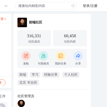
...
录
登录/注册
文章
前端社区
316,331
60,458
社区成员
社区内容
发帖
与我相关
我的任务
分享
前端
学习
经验分享
个人社区
复
北京·丰台区
社区管理员
正序