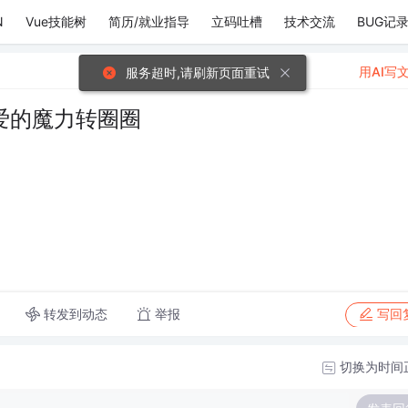
N
Vue技能树
简历/就业指导
立码吐槽
技术交流
BUG记
用AI写
服务超时,请刷新页面重试
爱的魔力转圈圈
转发到动态
举报
写回
切换为时间