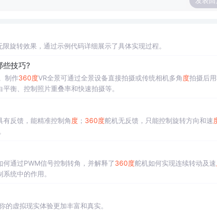
发表回
无限旋转效果，通过示例代码详细展示了具体实现过程。
哪些技巧?
。制作
360
度
VR全景可通过全景设备直接拍摄或传统相机多角
度
拍摄后用
白平衡、控制照片重叠率和快速拍摄等。
具有反馈，能精准控制角
度
；
360
度
舵机无反馈，只能控制旋转方向和速
。
如何通过PWM信号控制转角，并解释了
360
度
舵机如何实现连续转动及速
制系统中的作用。
你的虚拟现实体验更加丰富和真实。