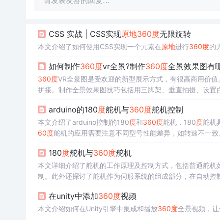
请发表友善的回复…
CSS 实战 | CSS实现
原地
360
度
无限旋转
本文介绍了如何使用CSS实现一个元素在
原地
进行
360
度
的
如何制作
360
度
vr全景?制作
360
度
全景效果图有
360
度
VR全景图是受欢迎的新型展示方式，有很高商用价值
拼接。制作全景效果图技巧包括用三脚架、垂直拍摄、设置
arduino的180
度
舵机与
360
度
舵机控制
本文介绍了arduino控制的180
度
和
360
度
舵机，180
度
舵机
60
度
舵机的应用需要注意不同型号性能差异，如转速不一致
180
度
舵机与
360
度
舵机
本文详细介绍了舵机的工作原理及控制方式，包括普通舵机
制。此外还探讨了舵机作为伺服系统的组成部分，在自动控
在unity中添加
360
度
视频
本文介绍如何在Unity引擎中集成和播放
360
度
全景视频，让