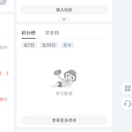
复
加入社区
积分榜
荣誉榜
近7日
近30日
至今
软件
度
。
3
暂无数据
度
控
查看更多榜单